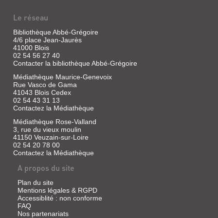
Vidéo
Le réseau
|
Hood,
Bibliothèque Abbé-Grégoire
Gavin
4/6 place Jean-Jaurès
|
41000 Blois
MK2
02 54 56 27 40
éditions,
Contacter la bibliothèque Abbé-Grégoire
2007
Médiathèque Maurice-Genevoix
Un
Rue Vasco de Gama
ado
41043 Blois Cedex
des
02 54 43 31 13
ghettos
Contactez la Médiathèque
vole
une
Médiathèque Rose-Valland
voiture
3, rue du vieux moulin
dans
41150 Veuzain-sur-Loire
une
02 54 20 78 00
banlieue
Contactez la Médiathèque
chic
de
A propos du site
Johannesbourg
mais,
Plan du site
sur
Mentions légales & RGPD
la
Accessiblité : non conforme
banquette,
FAQ
il
y
Nos partenariats