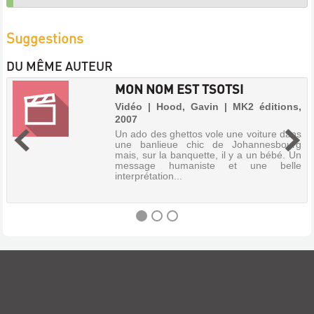
Suggestions
DU MÊME AUTEUR
MON NOM EST TSOTSI
Vidéo | Hood, Gavin | MK2 éditions,
2007
Un ado des ghettos vole une voiture dans
une banlieue chic de Johannesbourg
mais, sur la banquette, il y a un bébé. Un
message humaniste et une belle
interprétation...
MON
NOM
EST
TSOTSI