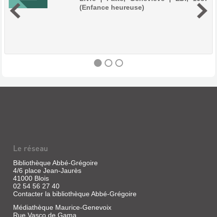
(Enfance heureuse)
LAISSEZ-
LES
LIRE
!
:
Le réseau
LES
ENFANTS
Bibliothèque Abbé-Grégoire
4/6 place Jean-Jaurès
ET
41000 Blois
LES
02 54 56 27 40
Contacter la bibliothèque Abbé-Grégoire
BIBLIOTHÈQ...
Médiathèque Maurice-Genevoix
Livre
Rue Vasco de Gama