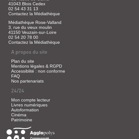
|
41043 Blois Cedex
Patte,
02 54 43 31 13
Geneviève
Contactez la Médiathèque
|
EDI,
Médiathèque Rose-Valland
3, rue du vieux moulin
1987
41150 Veuzain-sur-Loire
(Enfance
02 54 20 78 00
heureuse)
Contactez la Médiathèque
A propos du site
Plan du site
LAISSEZ-
Mentions légales & RGPD
LES
Accessiblité : non conforme
LIRE
FAQ
Nos partenariats
!
24/24
:
MISSION
Mon compte lecteur
LECTURE
Livres numériques
Autoformation
Sans
Cinéma
exemplaire
Patrimoine
|
Patte,
Geneviève