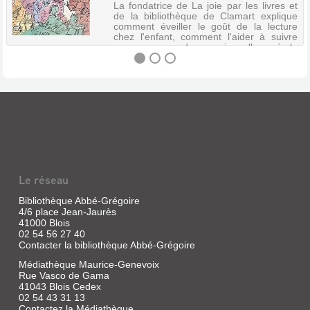
La fondatrice de La joie par les livres et
de la bibliothèque de Clamart explique
comment éveiller le goût de la lecture
chez l'enfant, comment l'aider à suivre
son parcours du premier album à la
littérature sous toutes ses formes...
LAISSEZ-
LES
LIRE
!
:
Le réseau
MISSION
LECTURE
Bibliothèque Abbé-Grégoire
4/6 place Jean-Jaurès
Sans
41000 Blois
exemplaire
02 54 56 27 40
|
Contacter la bibliothèque Abbé-Grégoire
Patte,
Médiathèque Maurice-Genevoix
Geneviève
Rue Vasco de Gama
|
41043 Blois Cedex
Gallimard-
02 54 43 31 13
Jeunesse,
Contactez la Médiathèque