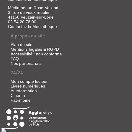
2012
Médiathèque Rose-Valland
(Hors
3, rue du vieux moulin
série
41150 Veuzain-sur-Loire
prescription)
02 54 20 78 00
La
Contactez la Médiathèque
fondatrice
de
A propos du site
La
joie
Plan du site
par
Mentions légales & RGPD
les
Accessiblité : non conforme
livres
FAQ
et
Nos partenariats
de
la
24/24
bibliothèque
de
Mon compte lecteur
Clamart
Livres numériques
explique
Autoformation
comment
Cinéma
éveiller
Patrimoine
le
goût
de
la
lecture
chez
l'enfant,
comment