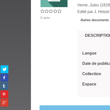
Verne, Jules (1828
0/5
Edité par
J. Hetzel
0
avis
Autres documents 
DESCRIPTIO
Langue
Date de public
Partager
sur
Collection
Partager
twitter
sur
(Nouvelle
Espace
Partager
facebook
fenêtre)
sur
(Nouvelle
Partager
tumblr
fenêtre)
sur
(Nouvelle
Partager
pinterest
fenêtre)
sur
(Nouvelle