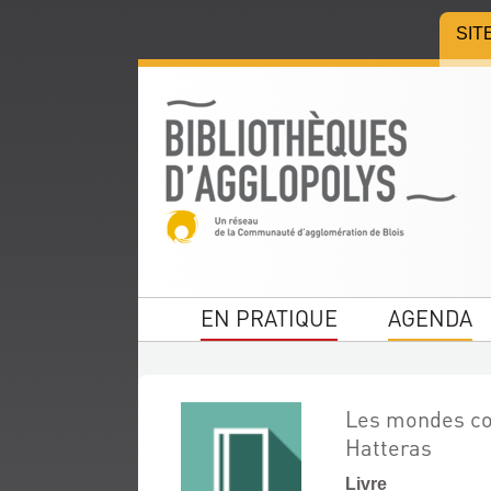
Aller
Aller
Aller
SIT
au
au
à
menu
contenu
la
recherche
EN PRATIQUE
AGENDA
Les mondes con
Hatteras
Livre