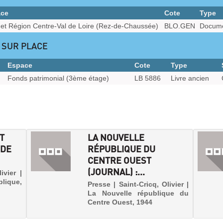
ace
Cote
Type
s et Région Centre-Val de Loire (Rez-de-Chaussée)
BLO.GEN
Docume
 SUR PLACE
Espace
Cote
Type
Fonds patrimonial (3ème étage)
LB 5886
Livre ancien
T
LA NOUVELLE
 DE
RÉPUBLIQUE DU
CENTRE OUEST
(JOURNAL) :...
ivier |
ique,
Presse | Saint-Cricq, Olivier |
La Nouvelle république du
Centre Ouest, 1944