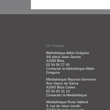
LA
NOUVELLE
RÉPUBLIQUE
DU
Le réseau
CENTRE
Bibliothèque Abbé-Grégoire
OUEST
4/6 place Jean-Jaurès
41000 Blois
(JOURNAL)
02 54 56 27 40
:...
Contacter la bibliothèque Abbé-
Grégoire
Presse
|
Médiathèque Maurice-Genevoix
Saint-
Rue Vasco de Gama
41043 Blois Cedex
Cricq,
02 54 43 31 13
Olivier
Contactez la Médiathèque
|
La
Médiathèque Rose-Valland
Nouvelle
3, rue du vieux moulin
république
41150 Veuzain-sur-Loire