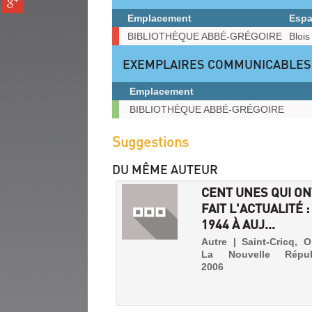
pinterest
fenêtre)
sur
(Nouvelle
Emplacement
Esp
gplus
fenêtre)
Exemplaires
BIBLIOTHÈQUE ABBÉ-GRÉGOIRE
Bloi
(Nouvelle
fenêtre)
EXEMPLAIRES COMMUNICABLES
Emplacement
Exemplaires
BIBLIOTHÈQUE ABBÉ-GRÉGOIRE
communicables
sur
Suggestions
place
DU MÊME AUTEUR
CENT UNES QUI ON
FAIT L'ACTUALITÉ :
1944 À AUJ...
Autre | Saint-Cricq, Ol
La Nouvelle Républ
2006