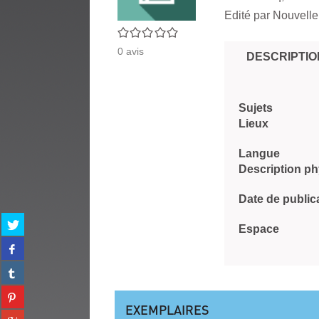
Edité par
Nouvelle
0/5
0
avis
DESCRIPTIO
Sujets
Lieux
Langue
Description p
Date de public
Partager
Espace
sur
Partager
twitter
sur
(Nouvelle
Partager
facebook
fenêtre)
sur
(Nouvelle
Partager
tumblr
fenêtre)
sur
EXEMPLAIRES
(Nouvelle
Partager