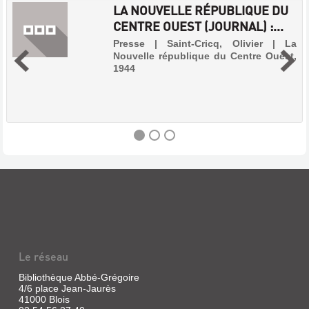
LA NOUVELLE RÉPUBLIQUE DU
CENTRE OUEST (JOURNAL) :...
Presse | Saint-Cricq, Olivier | La
Nouvelle république du Centre Ouest,
1944
LA
NOUVELLE
RÉPUBLIQUE
DU
CENTRE
Le réseau
OUEST
(JOURNAL)
Bibliothèque Abbé-Grégoire
4/6 place Jean-Jaurès
:...
41000 Blois