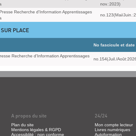
a
nov.:2023)
Presse Recherche d'Information Apprentissages
no.123(Mai/Juin.:
a
 SUR PLACE
No fascicule et date
resse Recherche d'Information Apprentissages
no.154(Juil./Août:202
A propos du site
24/24
Plan du site
Mon compte lecteur
Mentions légales & RGPD
Livres numériques
Accessiblité : non conforme
Autoformation