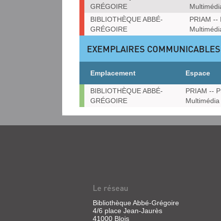
GRÉGOIRE
Multimédi
BIBLIOTHÈQUE ABBÉ-
PRIAM -- 
GRÉGOIRE
Multimédi
EXEMPLAIRES COMMUNICABLES
Emplacement
Espace
Exemplaires
BIBLIOTHÈQUE ABBÉ-
PRIAM -- P
communicables
GRÉGOIRE
Multimédia
sur
place
Le réseau
Bibliothèque Abbé-Grégoire
4/6 place Jean-Jaurès
41000 Blois