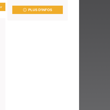
fenêtre)
er
PLUS D'INFOS