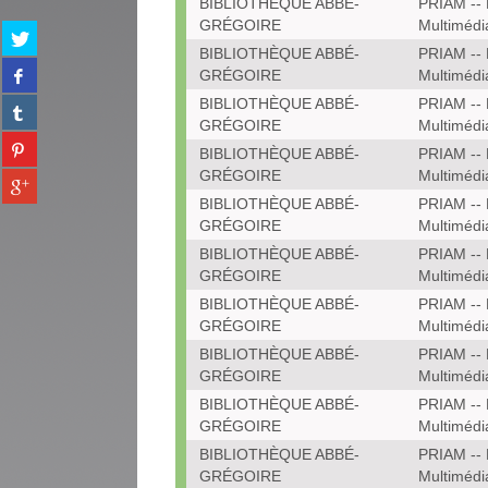
BIBLIOTHÈQUE ABBÉ-
PRIAM -- 
GRÉGOIRE
Multimédi
Partager
sur
BIBLIOTHÈQUE ABBÉ-
PRIAM -- 
Partager
twitter
GRÉGOIRE
Multimédi
sur
(Nouvelle
BIBLIOTHÈQUE ABBÉ-
PRIAM -- 
Partager
facebook
fenêtre)
GRÉGOIRE
Multimédi
sur
(Nouvelle
Partager
tumblr
BIBLIOTHÈQUE ABBÉ-
PRIAM -- 
fenêtre)
sur
(Nouvelle
GRÉGOIRE
Multimédi
Partager
pinterest
fenêtre)
sur
BIBLIOTHÈQUE ABBÉ-
PRIAM -- 
(Nouvelle
gplus
GRÉGOIRE
Multimédi
fenêtre)
(Nouvelle
BIBLIOTHÈQUE ABBÉ-
PRIAM -- 
fenêtre)
GRÉGOIRE
Multimédi
BIBLIOTHÈQUE ABBÉ-
PRIAM -- 
GRÉGOIRE
Multimédi
BIBLIOTHÈQUE ABBÉ-
PRIAM -- 
GRÉGOIRE
Multimédi
BIBLIOTHÈQUE ABBÉ-
PRIAM -- 
GRÉGOIRE
Multimédi
BIBLIOTHÈQUE ABBÉ-
PRIAM -- 
GRÉGOIRE
Multimédi