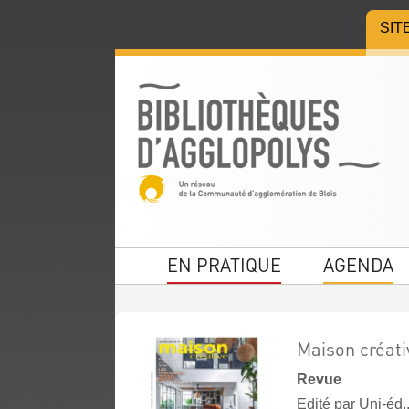
Aller
Aller
Aller
SIT
au
au
à
menu
contenu
la
recherche
EN PRATIQUE
AGENDA
Maison créati
Revue
Edité par
Uni-éd.