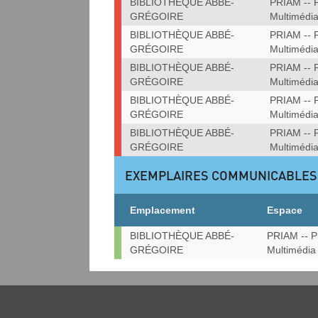
BIBLIOTHÈQUE ABBÉ-
PRIAM -- P
GRÉGOIRE
Multimédi
BIBLIOTHÈQUE ABBÉ-
PRIAM -- P
GRÉGOIRE
Multimédi
BIBLIOTHÈQUE ABBÉ-
PRIAM -- P
GRÉGOIRE
Multimédi
BIBLIOTHÈQUE ABBÉ-
PRIAM -- P
GRÉGOIRE
Multimédi
BIBLIOTHÈQUE ABBÉ-
PRIAM -- P
GRÉGOIRE
Multimédi
EXEMPLAIRES COMMUNICABLES
Emplacement
Espace
Exemplaires
BIBLIOTHÈQUE ABBÉ-
PRIAM -- P
communicables
GRÉGOIRE
Multimédia
sur
place