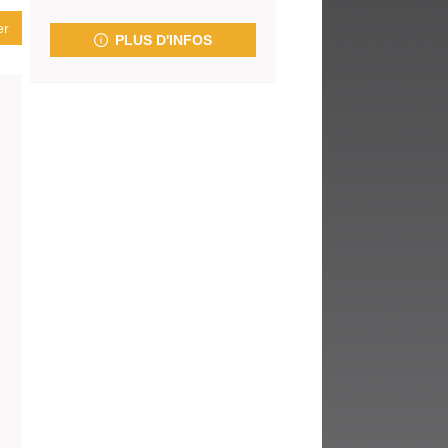
fenêtre)
er
PLUS D'INFOS