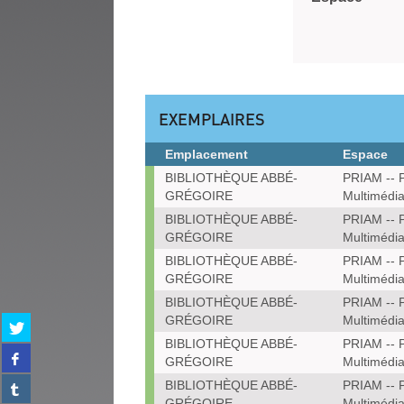
EXEMPLAIRES
Emplacement
Espace
Exemplaires
BIBLIOTHÈQUE ABBÉ-
PRIAM -- P
GRÉGOIRE
Multimédi
BIBLIOTHÈQUE ABBÉ-
PRIAM -- P
GRÉGOIRE
Multimédi
BIBLIOTHÈQUE ABBÉ-
PRIAM -- P
GRÉGOIRE
Multimédi
BIBLIOTHÈQUE ABBÉ-
PRIAM -- P
GRÉGOIRE
Multimédi
Partager
sur
BIBLIOTHÈQUE ABBÉ-
PRIAM -- P
Partager
twitter
GRÉGOIRE
Multimédi
sur
(Nouvelle
Partager
BIBLIOTHÈQUE ABBÉ-
PRIAM -- P
facebook
fenêtre)
sur
GRÉGOIRE
Multimédi