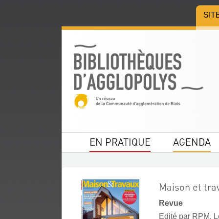
Aller
Aller
Aller
SIT
au
au
à
menu
contenu
la
recherche
EN PRATIQUE
AGENDA
Maison et tra
Revue
Edité par
RPM. Le