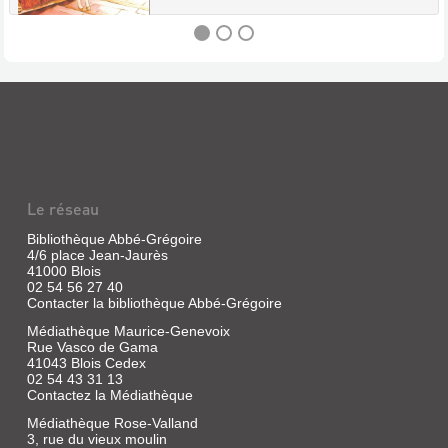
DESTINS
PARALLÈLES
.
ELLE
[2]
Le réseau
Livre
|
Bibliothèque Abbé-Grégoire
Imai,
4/6 place Jean-Jaurès
41000 Blois
Daisuke
02 54 56 27 40
|
Contacter la bibliothèque Abbé-Grégoire
Komikku,
2018
Médiathèque Maurice-Genevoix
La
Rue Vasco de Gama
suite
41043 Blois Cedex
de
02 54 43 31 13
l'histoire
Contactez la Médiathèque
d'amour
entre
Médiathèque Rose-Valland
deux
3, rue du vieux moulin