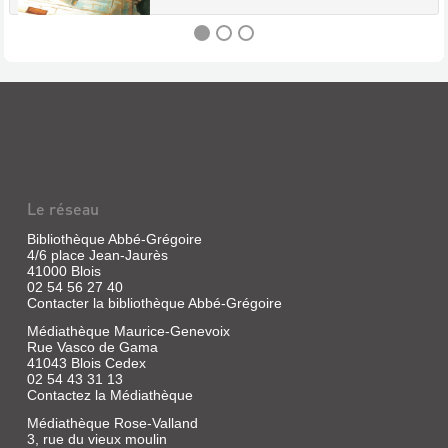
DESTINS
PARALLÈLES
.
LUI
[2]
Le réseau
Livre
|
Bibliothèque Abbé-Grégoire
Imai,
4/6 place Jean-Jaurès
41000 Blois
Daisuke
02 54 56 27 40
|
Contacter la bibliothèque Abbé-Grégoire
Komikku,
2018
Médiathèque Maurice-Genevoix
La
Rue Vasco de Gama
suite
41043 Blois Cedex
de
02 54 43 31 13
l'histoire
Contactez la Médiathèque
d'amour
qui
Médiathèque Rose-Valland
naît
3, rue du vieux moulin