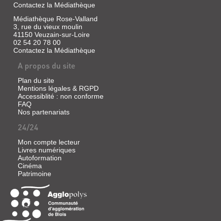
électromécanique
Contactez la Médiathèque
dans
l'Angleterre
Médiathèque Rose-Valland
victorienne
3, rue du vieux moulin
sur
41150 Veuzain-sur-Loire
fond
02 54 20 78 00
de
Contactez la Médiathèque
traitement
de
A propos du site
l'hystérie...
Plan du site
Mentions légales & RGPD
Accessiblité : non conforme
ETERNELS.
FAQ
Nos partenariats
LA
FLAMME
24/24
DES
Mon compte lecteur
TÉNÈBRES
Livres numériques
Autoformation
[4]
Cinéma
Livre
Patrimoine
|
Noël,
Alyson
|
Ed.