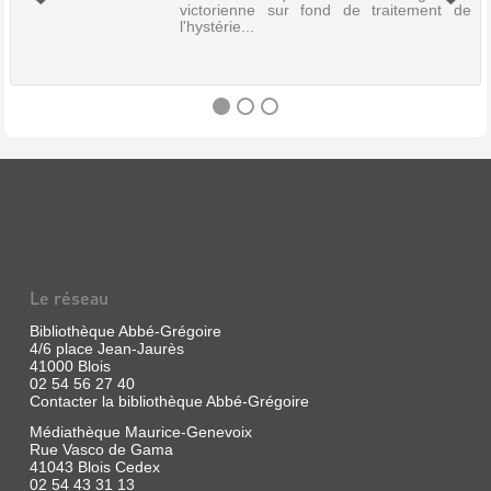
victorienne sur fond de traitement de
l'hystérie...
OH
MY
GOD
!
Vidéo
Le réseau
|
Wexler,
Bibliothèque Abbé-Grégoire
Tanya
4/6 place Jean-Jaurès
|
41000 Blois
Informant
02 54 56 27 40
Media,
Contacter la bibliothèque Abbé-Grégoire
2011
Médiathèque Maurice-Genevoix
L'invention
Rue Vasco de Gama
du
41043 Blois Cedex
vibromasseur
02 54 43 31 13