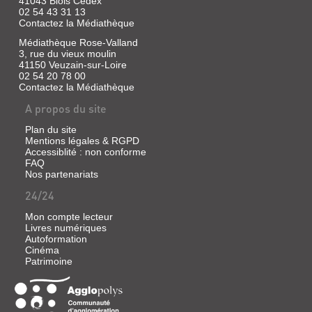
41043 Blois Cedex
Des
Bruno
A1
activités
02 54 43 31 13
|
collectives
Contactez la Médiathèque
Livre
Didier
et
|
Médiathèque Rose-Valland
individuelles,
Une
Clément-
des
3, rue du vieux moulin
préparation
astuces
41150 Veuzain-sur-Loire
Rodriguez,
en
et
02 54 20 78 00
4
David
des
Contactez la Médiathèque
étapes
|
stratégies
:
CLE
pour
A propos du site
comprendre
international,
progresser
l'épreuve,
et
2014
Plan du site
se
gagner
préparer,
Mentions légales & RGPD
Un
en
s'entraîner,
Accessiblité : non conforme
ouvrage
autonomie-
prêt
FAQ
pour
Des
pour
Nos partenariats
se
fiches
l'examen
préparer
métho...
!
24/24
au
Des
DELF
activités
de
Mon compte lecteur
collectives
niveau
Livres numériques
et
A1,
LE
Autoformation
individuelles,
autour
Cinéma
DELF
des
de
Patrimoine
astuces
quatre
:
et
compétences
B2
des
:
stratégies
compréhension
:
pour
de