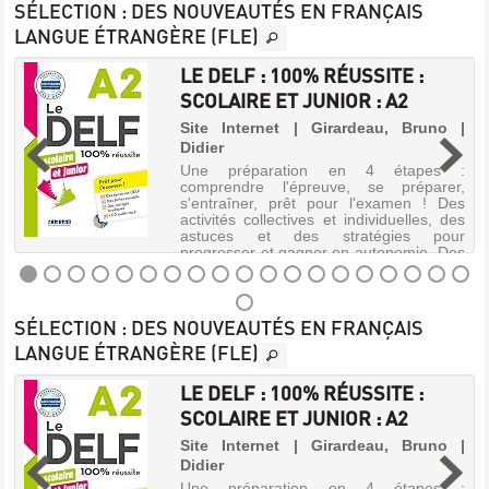
SÉLECTION
: DES NOUVEAUTÉS EN FRANÇAIS
LANGUE ÉTRANGÈRE (FLE)
ABC
LE DELF : 100% RÉUSSITE :
DELF
SCOLAIRE ET JUNIOR : A2
:
Site Internet | Girardeau, Bruno |
A2
Didier
s
Site
Une préparation en 4 étapes :
n
Internet
comprendre l'épreuve, se préparer,
é
|
s'entraîner, prêt pour l'examen ! Des
t
activités collectives et individuelles, des
Bentifraouine,
s
astuces et des stratégies pour
Jugurta
s
progresser et gagner en autonomie- Des
s
|
fiches métho...
CLE
international
LE
Cet
SÉLECTION
: DES NOUVEAUTÉS EN FRANÇAIS
DELF
ouvrage
LANGUE ÉTRANGÈRE (FLE)
propose
:
un
100%
parcours
LE DELF : 100% RÉUSSITE :
permettant
RÉUSSITE
SCOLAIRE ET JUNIOR : A2
d'aborder
:
les
Site Internet | Girardeau, Bruno |
épreuves
SCOLAIRE
Didier
:
s
Présentation
Une préparation en 4 étapes :