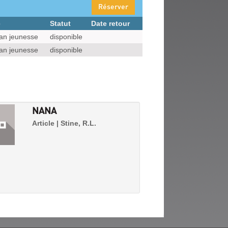
Réserver
e
Statut
Date retour
n jeunesse
disponible
n jeunesse
disponible
NANA
Article | Stine, R.L.