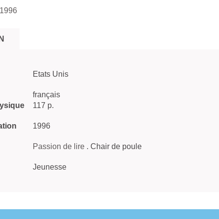
 1996
N
Etats Unis
français
hysique
117 p.
ation
1996
Passion de lire
. Chair de poule
Jeunesse