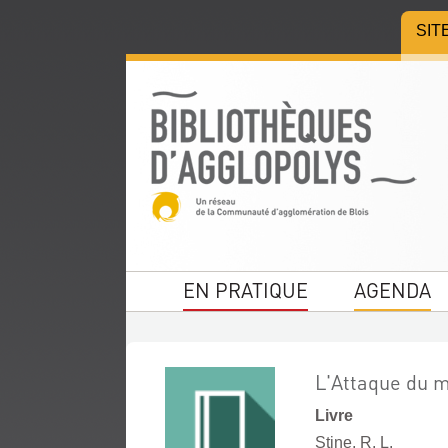
Aller
Aller
Aller
SIT
au
au
à
menu
contenu
la
recherche
EN PRATIQUE
AGENDA
L'Attaque du 
Livre
Stine, R. L.