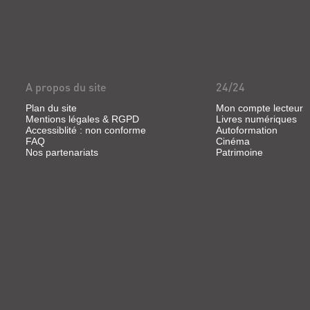
A propos du site
24/24
Plan du site
Mon compte lecteur
Mentions légales & RGPD
Livres numériques
Accessiblité : non conforme
Autoformation
FAQ
Cinéma
Nos partenariats
Patrimoine