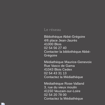
LA
TOMBE
SAUVAGE
Le réseau
Livre
|
Bibliothèque Abbé-Grégoire
Stine,
4/6 place Jean-Jaurès
R.L.
41000 Blois
|
02 54 56 27 40
J'ai
Contacter la bibliothèque Abbé-
Grégoire
lu,
1997
Médiathèque Maurice-Genevoix
(Peur
Rue Vasco de Gama
bleue)
41043 Blois Cedex
02 54 43 31 13
Contactez la Médiathèque
Médiathèque Rose-Valland
3, rue du vieux moulin
41150 Veuzain-sur-Loire
NANA
02 54 20 78 00
Contactez la Médiathèque
Article