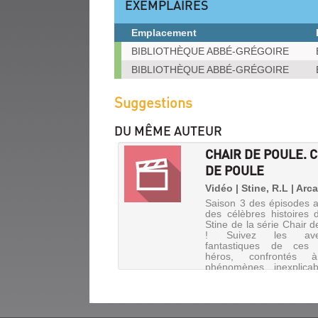
EXEMPLAIRES
gplus
fenêtre)
(Nouvelle
Emplacement
fenêtre)
Exemplaires
BIBLIOTHÈQUE ABBÉ-GRÉGOIRE
BIBLIOTHÈQUE ABBÉ-GRÉGOIRE
Suggestions
DU MÊME AUTEUR
CHAIR DE POULE. 
DE POULE
Vidéo | Stine, R.L | Arc
Saison 3 des épisodes 
des célèbres histoires 
Stine de la série Chair d
! Suivez les aven
fantastiques de ces 
héros, confrontés 
phénomènes inexplicab
terrifiants dans des hi
mys...