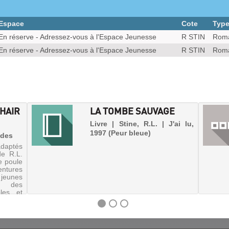
Espace
Cote
Typ
En réserve - Adressez-vous à l'Espace Jeunesse
R STIN
Roma
En réserve - Adressez-vous à l'Espace Jeunesse
R STIN
Roma
CHAIR
LA TOMBE SAUVAGE
Livre | Stine, R.L. | J'ai lu,
1997 (Peur bleue)
ades
adaptés
de R.L.
e poule
tures
jeunes
à des
les et
stoires