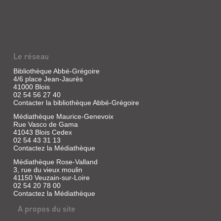
L'ATTAQUE
DU
MUTANT
Livre
|
Le réseau
Stine,
R.
Bibliothèque Abbé-Grégoire
L.
4/6 place Jean-Jaurès
|
41000 Blois
Bayard,
02 54 56 27 40
1996
Contacter la bibliothèque Abbé-Grégoire
(Passion
Médiathèque Maurice-Genevoix
de
Rue Vasco de Gama
lire)
41043 Blois Cedex
02 54 43 31 13
Contactez la Médiathèque
Médiathèque Rose-Valland
NANA
3, rue du vieux moulin
Article
41150 Veuzain-sur-Loire
|
02 54 20 78 00
Contactez la Médiathèque
Stine,
R.L.
A propos du site