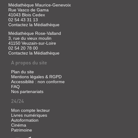
fait
Médiathèque Maurice-Genevoix
Rue Vasco de Gama
41043 Blois Cedex
02 54 43 31 13
Contactez la Médiathèque
LES
Médiathèque Rose-Valland
VILLES
3, rue du vieux moulin
D'ITALIE
41150 Veuzain-sur-Loire
:
02 54 20 78 00
Contactez la Médiathèque
VERS
A propos du site
1150-
VERS
Plan du site
1340
Mentions légales & RGPD
Accessiblité : non conforme
Livre
FAQ
|
Nos partenariats
Boucheron,
24/24
Patrick
|
Mon compte lecteur
Belin,
Livres numériques
2004
Autoformation
(Belin
Cinéma
sup)
Patrimoine
L'histoire