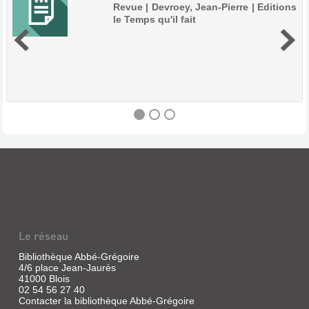
Revue | Devroey, Jean-Pierre | Editions
le Temps qu'il fait
PAPILLES
(REVUE)
Revue
|
Devroey,
Jean-
Le réseau
Pierre
|
Bibliothèque Abbé-Grégoire
4/6 place Jean-Jaurès
Editions
41000 Blois
le
02 54 56 27 40
Temps
Contacter la bibliothèque Abbé-Grégoire
qu'il