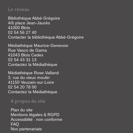
|
Le réseau
Roussel,
Paul
Bibliothèque Abbé-Grégoire
|
4/6 place Jean-Jaurès
Fédération
41000 Blois
française
02 54 56 27 40
de
Contacter la bibliothèque Abbé-Grégoire
football
Médiathèque Maurice-Genevoix
Rue Vasco de Gama
41043 Blois Cedex
02 54 43 31 13
LE
Contactez la Médiathèque
FOOTBALL
Médiathèque Rose-Valland
AU
3, rue du vieux moulin
41150 Veuzain-sur-Loire
FÉMININ
02 54 20 78 00
Livre
Contactez la Médiathèque
|
A propos du site
Delattre,
Mathieu
Plan du site
|
Mentions légales & RGPD
Nathan
Accessiblité : non conforme
Jeunesse,
FAQ
2019
Nos partenariats