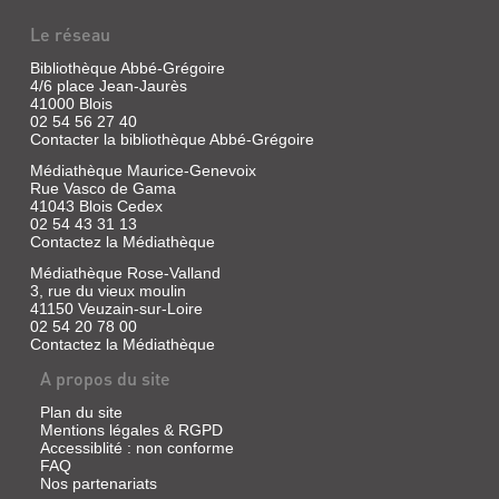
|
Le réseau
Roussel,
Paul
Bibliothèque Abbé-Grégoire
|
4/6 place Jean-Jaurès
Fédération
41000 Blois
française
02 54 56 27 40
de
Contacter la bibliothèque Abbé-Grégoire
football
Médiathèque Maurice-Genevoix
Rue Vasco de Gama
41043 Blois Cedex
02 54 43 31 13
LE
Contactez la Médiathèque
FOOTBALL
Médiathèque Rose-Valland
AU
3, rue du vieux moulin
41150 Veuzain-sur-Loire
FÉMININ
02 54 20 78 00
Livre
Contactez la Médiathèque
|
A propos du site
Delattre,
Mathieu
Plan du site
|
Mentions légales & RGPD
Nathan
Accessiblité : non conforme
Jeunesse,
FAQ
2019
Nos partenariats