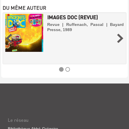
DU MÊME AUTEUR
IMAGES DOC (REVUE)
Revue | Ruffenach, Pascal | Bayard
Presse, 1989
IMAGES
DOC
(REVUE)
Revue
|
Le réseau
Ruffenach,
Pascal
Bibliothèque Abbé-Grégoire