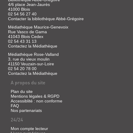
|
4/6 place Jean-Jaurès
Bayard
41000 Blois
Presse,
02 54 56 27 40
1989
Contacter la bibliothèque Abbé-Grégoire
Médiathèque Maurice-Genevoix
Rue Vasco de Gama
41043 Blois Cedex
YOUPI
02 54 43 31 13
(REVUE)
Contactez la Médiathèque
:
Médiathèque Rose-Valland
DOC
3, rue du vieux moulin
41150 Veuzain-sur-Loire
Revue
02 54 20 78 00
|
Contactez la Médiathèque
Ruffenach,
A propos du site
Pascal
|
Plan du site
Bayard
Mentions légales & RGPD
Presse
Accessiblité : non conforme
FAQ
Nos partenariats
24/24
Mon compte lecteur