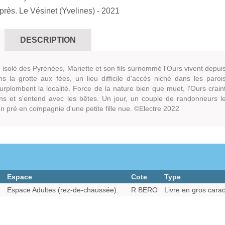
 près. Le Vésinet (Yvelines)
- 2021
DESCRIPTION
e isolé des Pyrénées, Mariette et son fils surnommé l'Ours vivent depui
 la grotte aux fées, un lieu difficile d'accès niché dans les paroi
rplombent la localité. Force de la nature bien que muet, l'Ours crain
ns et s'entend avec les bêtes. Un jour, un couple de randonneurs l
n pré en compagnie d'une petite fille nue. ©Electre 2022
Espace
Cote
Type
Espace Adultes (rez-de-chaussée)
R BERO
Livre en gros carac