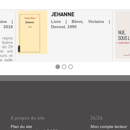
S
JEHANNE
aine |
Livre | Bérot, Violaine |
 2018
Denoel, 1995
 repris
lisière
it du 29
me est
eurs et
a salle
e tous.
A propos du site
24/24
Plan du site
Mon compte lecteur