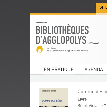
Aller
Aller
Aller
SIT
au
au
à
menu
contenu
la
recherche
EN PRATIQUE
AGENDA
Comme des b
Livre
Bérot, Violaine (1