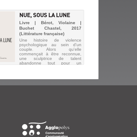
NUE, SOUS LA LUNE
Livre | Bérot, Violaine |
Buchet Chastel, 2017
(Littérature française)
Une histoire de violence
psychologique au sein d'un
couple. Alors qu'elle
commençait à être reconnue,
une sculptrice de talent
abandonne tout pour un
homme. Elle s'oublie, se renie
et tente de prendre la fuite. Peu
à peu, elle per...