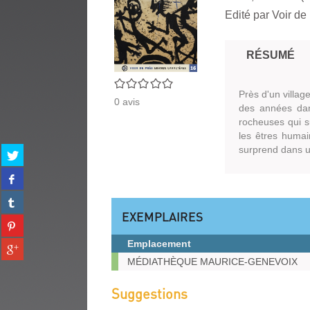
Edité par
Voir de
RÉSUMÉ
0/5
Près d'un villag
0
avis
des années dans
rocheuses qui su
les êtres humai
surprend dans u
Partager
sur
Partager
twitter
sur
(Nouvelle
Partager
facebook
fenêtre)
sur
EXEMPLAIRES
(Nouvelle
Partager
tumblr
fenêtre)
sur
(Nouvelle
Emplacement
Partager
pinterest
fenêtre)
sur
Exemplaires
MÉDIATHÈQUE MAURICE-GENEVOIX
(Nouvelle
gplus
fenêtre)
(Nouvelle
Suggestions
fenêtre)