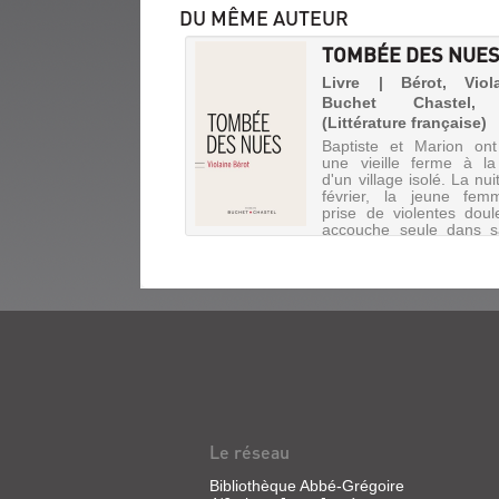
DU MÊME AUTEUR
TOMBÉE DES NUE
Livre | Bérot, Viol
Buchet Chastel,
(Littérature française)
Baptiste et Marion ont
une vieille ferme à la 
d'un village isolé. La nu
février, la jeune fem
prise de violentes doul
accouche seule dans s
de bains, à la surprise d
Témoins et pro...
JEHANNE
Livre
|
Bérot,
Le réseau
Violaine
|
Bibliothèque Abbé-Grégoire