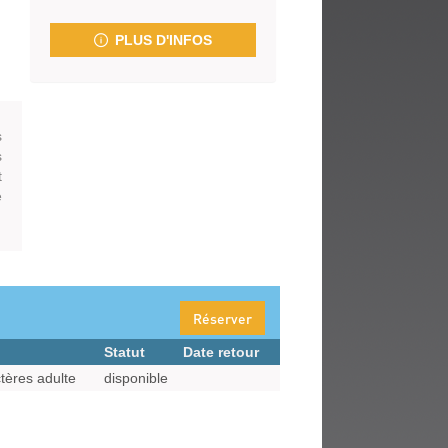
fenêtre)
PLUS D'INFOS
s
s
t
e
Réserver
Statut
Date retour
tères adulte
disponible