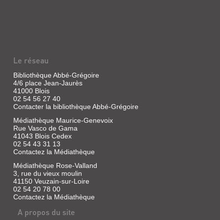
ASTRONOMES
Livre
|
ET
Bérot,
LES
Violaine
PETITS
|
PHYSICIENS,
Buchet
Chastel,
PA...
Le réseau
2018
Livre
(Littérature
Bibliothèque Abbé-Grégoire
|
française)
4/6 place Jean-Jaurès
Hennequin,
41000 Blois
Baptiste
P.-
02 54 56 27 40
et
Contacter la bibliothèque Abbé-Grégoire
P.
Marion
ont
|
Médiathèque Maurice-Genevoix
repris
Belin-
Rue Vasco de Gama
une
Le
41043 Blois Cedex
vieille
Prieur,
ferme
02 54 43 31 13
1836
à
Contactez la Médiathèque
la
Médiathèque Rose-Valland
lisière
d'un
3, rue du vieux moulin
village
41150 Veuzain-sur-Loire
DE
isolé.
02 54 20 78 00
La
Contactez la Médiathèque
LA
nuit
TERRE
du
A propos du site
29