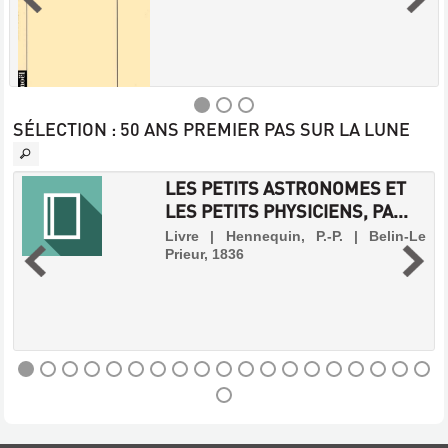
SÉLECTION
: 50 ANS PREMIER PAS SUR LA LUNE
JEHANNE
LES PETITS ASTRONOMES ET
Livre
LES PETITS PHYSICIENS, PA...
|
Bérot,
-
Livre | Hennequin, P.-P. | Belin-Le
Violaine
Prieur, 1836
|
.
Denoel,
s
s
1995
e
s
,
TOMBÉE
DES
LES
NUES
PETITS