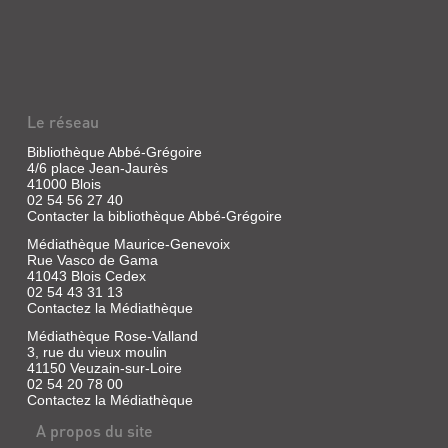
GÉO
MAGAZINE
:
DERNIÈRE
CHANCE
Le réseau
DU
THAR
Bibliothèque Abbé-Grégoire
4/6 place Jean-Jaurès
;
41000 Blois
LA
02 54 56 27 40
Contacter la bibliothèque Abbé-Grégoire
BEAUCE...
Médiathèque Maurice-Genevoix
Livre
Rue Vasco de Gama
|
41043 Blois Cedex
Ganz,
02 54 43 31 13
Axel
Contactez la Médiathèque
|
Prisma
Médiathèque Rose-Valland
3, rue du vieux moulin
presse,
41150 Veuzain-sur-Loire
1988
02 54 20 78 00
(Géo
Contactez la Médiathèque
magazine)
A propos du site