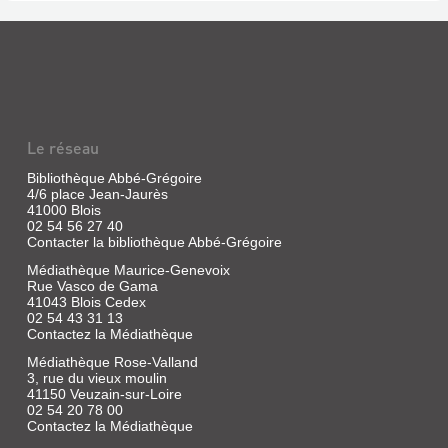
GÉO
MAGAZINE
:
QUECHUAS
;
Le réseau
LA
MONTAGNE
Bibliothèque Abbé-Grégoire
4/6 place Jean-Jaurès
ROULE
41000 Blois
DES
02 54 56 27 40
Contacter la bibliothèque Abbé-Grégoire
MÉ...
Médiathèque Maurice-Genevoix
Livre
Rue Vasco de Gama
|
41043 Blois Cedex
Ganz,
02 54 43 31 13
Axel
Contactez la Médiathèque
|
Prisma
Médiathèque Rose-Valland
3, rue du vieux moulin
presse,
41150 Veuzain-sur-Loire
1988
02 54 20 78 00
(Géo
Contactez la Médiathèque
magazine)