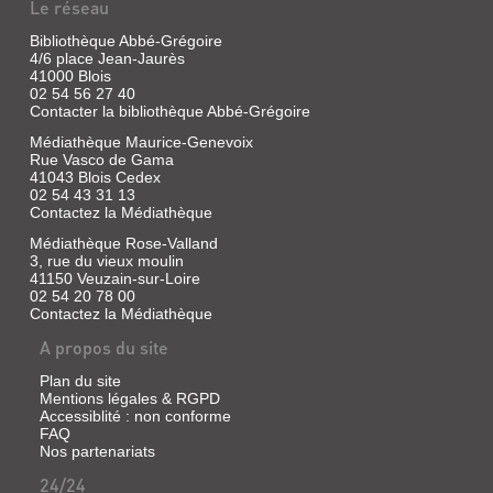
Le réseau
EN
S'AMUSANT
Bibliothèque Abbé-Grégoire
4/6 place Jean-Jaurès
Revue
41000 Blois
|
02 54 56 27 40
Amen,
Contacter la bibliothèque Abbé-Grégoire
Patrice
Médiathèque Maurice-Genevoix
|
Rue Vasco de Gama
Milan
41043 Blois Cedex
Presse,
02 54 43 31 13
2006
Contactez la Médiathèque
Médiathèque Rose-Valland
3, rue du vieux moulin
41150 Veuzain-sur-Loire
MIKADO
02 54 20 78 00
:
Contactez la Médiathèque
A
A propos du site
LA
Plan du site
DÉCOUVERTE
Mentions légales & RGPD
DES
Accessiblité : non conforme
FAQ
HOMMES
Nos partenariats
ET
24/24
DES