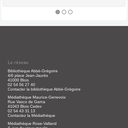
LA
LOIRE
Livre
|
Ganz,
Axel
Le réseau
|
Prisma
Bibliothèque Abbé-Grégoire
4/6 place Jean-Jaurès
Presse,
41000 Blois
1990
02 54 56 27 40
Un
Contacter la bibliothèque Abbé-Grégoire
fleuve
qui
Médiathèque Maurice-Genevoix
ne
Rue Vasco de Gama
coule
41043 Blois Cedex
pas
02 54 43 31 13
de
Contactez la Médiathèque
source
/
Médiathèque Rose-Valland
Jean-