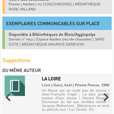
Presse
|
Adultes
|
no.2126(23/06/2025)
|
MÉDIATHÈQUE
ROSE-VALLAND
EXEMPLAIRES COMMUNICABLES SUR PLACE
Disponible à Bibliothèques de Blois/Agglopolys
Dernier n° reçu
|
Espace Adultes (rez-de-chaussée)
|
SANS
COTE
|
MÉDIATHÈQUE MAURICE-GENEVOIX
Suggestions
DU MÊME AUTEUR
LA LOIRE
Livre | Ganz, Axel | Prisma Presse, 1990
Un fleuve qui ne coule pas de source /
Jean-François Fogel ; La plus grande
marine d'eau douce / Gérard Royer ;
Dormeuse du Val aux terribles réveils /
Jacques Bethemont ; Bétonneurs et verts
au pied du mur / Luc Girard ; En...