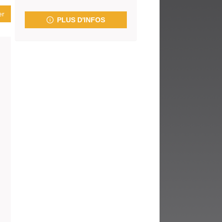
fenêtre)
er
PLUS D'INFOS