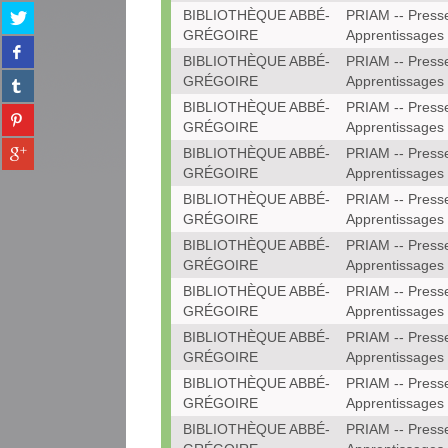
Partager
BIBLIOTHÈQUE ABBÉ-
PRIAM -- Press
sur
GRÉGOIRE
Apprentissages
Partager
twitter
BIBLIOTHÈQUE ABBÉ-
PRIAM -- Press
sur
(Nouvelle
Partager
GRÉGOIRE
Apprentissages
facebook
fenêtre)
sur
(Nouvelle
BIBLIOTHÈQUE ABBÉ-
PRIAM -- Press
Partager
tumblr
fenêtre)
GRÉGOIRE
Apprentissages
sur
(Nouvelle
Partager
pinterest
BIBLIOTHÈQUE ABBÉ-
PRIAM -- Press
fenêtre)
sur
(Nouvelle
GRÉGOIRE
Apprentissages
gplus
fenêtre)
BIBLIOTHÈQUE ABBÉ-
PRIAM -- Press
(Nouvelle
GRÉGOIRE
Apprentissages
fenêtre)
BIBLIOTHÈQUE ABBÉ-
PRIAM -- Press
GRÉGOIRE
Apprentissages
BIBLIOTHÈQUE ABBÉ-
PRIAM -- Press
GRÉGOIRE
Apprentissages
BIBLIOTHÈQUE ABBÉ-
PRIAM -- Press
GRÉGOIRE
Apprentissages
BIBLIOTHÈQUE ABBÉ-
PRIAM -- Press
GRÉGOIRE
Apprentissages
BIBLIOTHÈQUE ABBÉ-
PRIAM -- Press