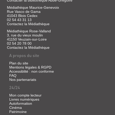
Contacter la bibliothèque Abbé-Grégoire
|
A.
Médiathèque Maurice-Genevoix
Rue Vasco de Gama
Carrière
41043 Blois Cedex
ImaginezVous
02 54 43 31 13
êtes
Contactez la Médiathèque
en
vacances
Médiathèque Rose-Valland
à
3, rue du vieux moulin
Bali
41150 Veuzain-sur-Loire
et
02 54 20 78 00
peu
Contactez la Médiathèque
de
temps
A propos du site
avant
votre
Plan du site
retour,
Mentions légales & RGPD
vous
consultez
Accessiblité : non conforme
un
FAQ
vieux
Nos partenariats
guérisseur.
Sans
24/24
raison
particulière,
Mon compte lecteur
juste
Livres numériques
parce
Autoformation
que
Cinéma
sa
Patrimoine
grande