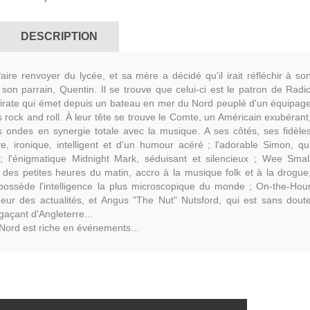
DESCRIPTION
faire renvoyer du lycée, et sa mère a décidé qu'il irait réfléchir à so
son parrain, Quentin. Il se trouve que celui-ci est le patron de Radi
pirate qui émet depuis un bateau en mer du Nord peuplé d'un équipag
s rock and roll. À leur tête se trouve le Comte, un Américain exubérant
s ondes en synergie totale avec la musique. A ses côtés, ses fidèle
, ironique, intelligent et d'un humour acéré ; l'adorable Simon, qu
; l'énigmatique Midnight Mark, séduisant et silencieux ; Wee Smal
des petites heures du matin, accro à la musique folk et à la drogue
 possède l'intelligence la plus microscopique du monde ; On-the-Hou
ueur des actualités, et Angus "The Nut" Nutsford, qui est sans dout
gaçant d'Angleterre...
Nord est riche en événements...