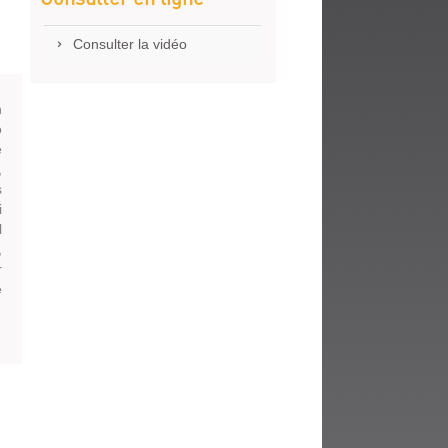
fenêtre)
Consulter la vidéo
n
o
e
,
s
i
l
,
r
e