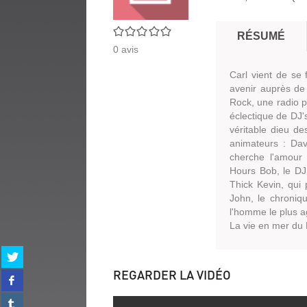
0/5
RÉSUMÉ
0
avis
Carl vient de se 
avenir auprès de 
Rock, une radio 
éclectique de DJ'
véritable dieu de
animateurs : Dave
cherche l'amour 
Hours Bob, le DJ 
Thick Kevin, qui
John, le chroniq
l'homme le plus a
La vie en mer du 
Partager
sur
REGARDER LA VIDÉO
Partager
twitter
sur
(Nouvelle
Partager
facebook
fenêtre)