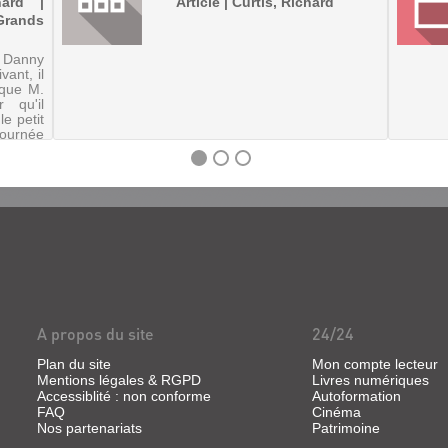
hard |
Article | Curtis, Richard
rands
et Danny
vant, il
 que M.
r qu'il
le petit
ournée
sante.
A propos du site
24/24
Plan du site
Mon compte lecteur
Mentions légales & RGPD
Livres numériques
Accessiblité : non conforme
Autoformation
FAQ
Cinéma
Nos partenariats
Patrimoine