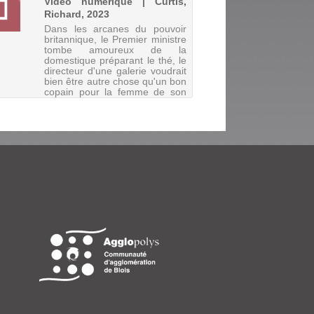
Vidéo numérique | Curtis,
Richard, 2023
Dans les arcanes du pouvoir
britannique, le Premier ministre
tombe amoureux de la
domestique préparant le thé, le
directeur d'une galerie voudrait
bien être autre chose qu'un bon
copain pour la femme de son
meilleur ami, un petit ...