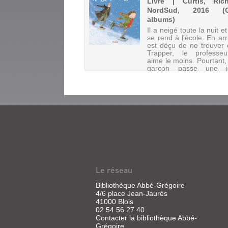
Livre | Curtis, Ric
NordSud, 2016 (G
albums)
Il a neigé toute la nuit 
se rend à l'école. En arri
est déçu de ne trouver
Trapper, le professeu
aime le moins. Pourtant, 
garçon passe une j
aussi inattendue qu'amu
HISTOIRE
D'UNE
VIE
Le réseau
Article
|
Bibliothèque Abbé-Grégoire
Curtis,
4/6 place Jean-Jaurès
Richard
41000 Blois
02 54 56 27 40
Contacter la bibliothèque Abbé-
Grégoire