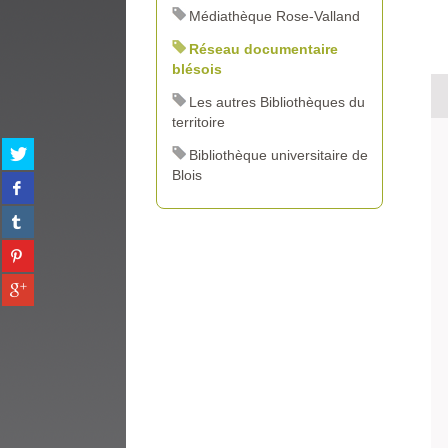
Médiathèque Rose-Valland
Réseau documentaire
blésois
Les autres Bibliothèques du
territoire
Partager
Bibliothèque universitaire de
sur
Blois
Partager
twitter
sur
(Nouvelle
Partager
facebook
fenêtre)
sur
(Nouvelle
Partager
tumblr
fenêtre)
sur
(Nouvelle
Partager
pinterest
fenêtre)
sur
(Nouvelle
gplus
fenêtre)
(Nouvelle
fenêtre)