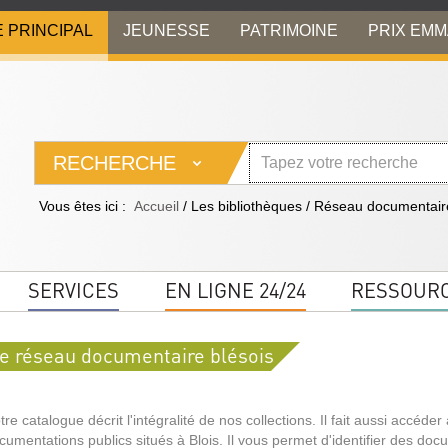
E PRINCIPAL
JEUNESSE
PATRIMOINE
PRIX EM
RECHERCHE
Vous êtes ici :
Accueil
/
Les bibliothèques
/
Réseau documentaire
SERVICES
EN LIGNE 24/24
RESSOUR
e réseau documentaire blésois
tre catalogue décrit l'intégralité de nos collections. Il fait aussi accéde
cumentations publics situés à Blois. Il vous permet d'identifier des doc