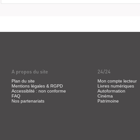
A propos du site
24/24
Plan du site
Mon compte lecteur
Mentions légales & RGPD
Livres numériques
Accessiblité : non conforme
Autoformation
FAQ
Cinéma
Nos partenariats
Patrimoine