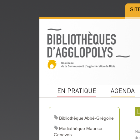
Aller
Aller
Aller
SIT
au
au
à
menu
contenu
la
recherche
EN PRATIQUE
AGENDA
L
Bibliothèque Abbé-Grégoire
Médiathèque Maurice-
No
Genevoix
do