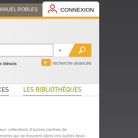
MANUEL ROBLES
CONNEXION
recherche avancée
 blésois
CES
LES BIBLIOTHÈQUES
r aux collections d'autres centres de
uments qui se trouvent dans ces autres lieux :