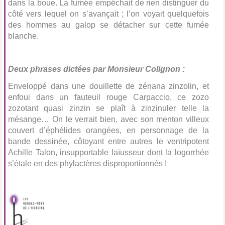
dans la boue. La fumée empêchait de rien distinguer du
côté vers lequel on s’avançait ; l’on voyait quelquefois
des hommes au galop se détacher sur cette fumée
blanche.
Deux phrases dictées par Monsieur Colignon
:
Enveloppé dans une douillette de zénana zinzolin, et
enfoui dans un fauteuil rouge Carpaccio, ce zozo
zozotant quasi zinzin se plaît à zinzinuler telle la
mésange… On le verrait bien, avec son menton villeux
couvert d’éphélides orangées, en personnage de la
bande dessinée, côtoyant entre autres le ventripotent
Achille Talon, insupportable laïusseur dont la logorrhée
s’étale en des phylactères disproportionnés !