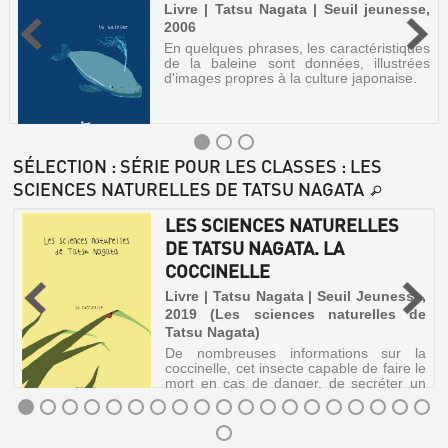
Livre | Tatsu Nagata | Seuil jeunesse,
2006
En quelques phrases, les caractéristiques
de la baleine sont données, illustrées
d'images propres à la culture japonaise.
SÉLECTION
: SÉRIE POUR LES CLASSES : LES
SCIENCES NATURELLES DE TATSU NAGATA
LES
LES SCIENCES NATURELLES
SCIENCES
DE TATSU NAGATA. LA
NATURELLES
COCCINELLE
DE
,
Livre | Tatsu Nagata | Seuil Jeunesse,
TATSU
2019 (Les sciences naturelles de
NAGATA.
Tatsu Nagata)
s
LA
t
De nombreuses informations sur la
a
BALEINE
coccinelle, cet insecte capable de faire le
mort en cas de danger, de secréter un
Livre
liquide odorant pour faire fuir les
prédateurs ou encore de dévorer 300
|
pucerons par jour. ©Electre 2019
Tatsu
LES