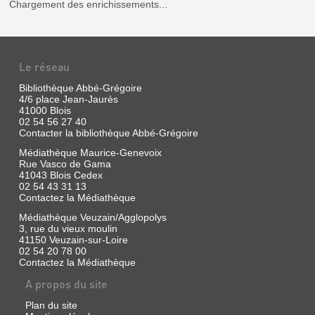
Nagata
Chargement des enrichissements...
SCIENCES
|
Seuil
NATURELLES
jeunesse,
DE
2006
TATSU
Le réseau
En
NAGATA.
quelques
phrases,
Bibliothèque Abbé-Grégoire
LA
les
4/6 place Jean-Jaurès
COCCINELLE
caractéristiques
41000 Blois
de
02 54 56 27 40
Livre
la
Contacter la bibliothèque Abbé-Grégoire
baleine
|
sont
Médiathèque Maurice-Genevoix
Tatsu
données,
Rue Vasco de Gama
Nagata
illustrées
41043 Blois Cedex
|
d'images
02 54 43 31 13
Seuil
propres
Contactez la Médiathèque
à
Jeunesse,
la
2019
Médiathèque Veuzain/Agglopolys
culture
3, rue du vieux moulin
(Les
japonaise.
41150 Veuzain-sur-Loire
sciences
02 54 20 78 00
naturelles
Contactez la Médiathèque
de
Tatsu
A propos du site
LES
Nagata)
SCIENCES
Plan du site
De