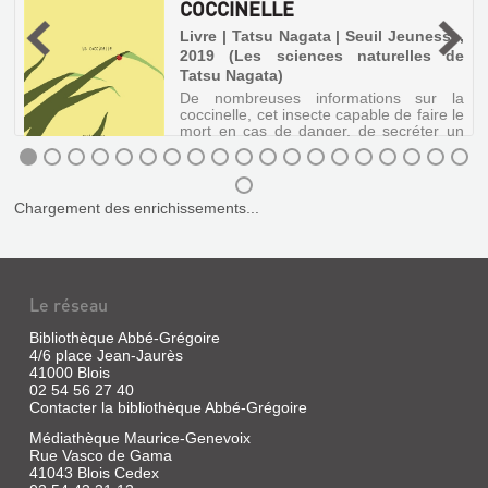
COCCINELLE
DE
,
Livre | Tatsu Nagata | Seuil Jeunesse,
TATSU
2019 (Les sciences naturelles de
NAGATA.
Tatsu Nagata)
s
LA
t
De nombreuses informations sur la
a
BALEINE
coccinelle, cet insecte capable de faire le
mort en cas de danger, de secréter un
Livre
liquide odorant pour faire fuir les
prédateurs ou encore de dévorer 300
|
pucerons par jour. ©Electre 2019
Tatsu
LES
Nagata
Chargement des enrichissements...
SCIENCES
|
Seuil
NATURELLES
jeunesse,
DE
2006
TATSU
Le réseau
En
NAGATA.
quelques
phrases,
Bibliothèque Abbé-Grégoire
LA
les
4/6 place Jean-Jaurès
COCCINELLE
caractéristiques
41000 Blois
de
02 54 56 27 40
Livre
la
Contacter la bibliothèque Abbé-Grégoire
baleine
|
sont
Médiathèque Maurice-Genevoix
Tatsu
données,
Rue Vasco de Gama
Nagata
illustrées
41043 Blois Cedex
|
d'images