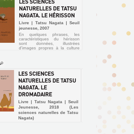
LES SCIENCES
NATURELLES DE TATSU
NAGATA. LE HÉRISSON
Livre | Tatsu Nagata | Seuil
jeunesse, 2007
En quelques phrases, les
caractéristiques du hérisson
sont données, illustrées
d'images propres à la culture
japonaise.
LES SCIENCES
LES S
NATURELLES DE TATSU
NATUR
NAGATA. LE
NAGAT
DROMADAIRE
Livre |
jeuness
Livre | Tatsu Nagata | Seuil
En que
Jeunesse, 2018 (Les
caracté
sciences naturelles de Tatsu
singe so
Nagata)
d'image
Une découverte du dromadaire
japonais
à travers l'explication de ses
caractéristiques physiques et