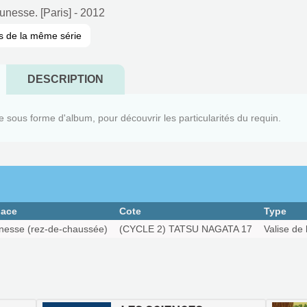
eunesse. [Paris]
- 2012
s de la même série
DESCRIPTION
sous forme d'album, pour découvrir les particularités du requin.
ace
Cote
Type
nesse (rez-de-chaussée)
(CYCLE 2) TATSU NAGATA 17
Valise de 