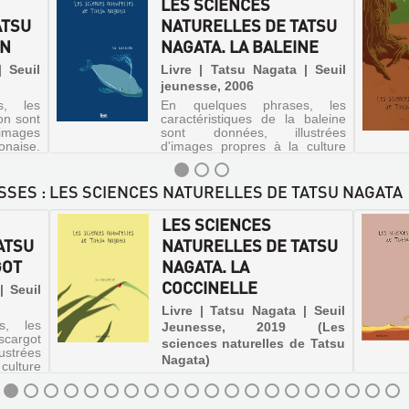
LES SCIENCES
ATSU
NATURELLES DE TATSU
ON
NAGATA. LA BALEINE
| Seuil
Livre | Tatsu Nagata | Seuil
jeunesse, 2006
s, les
En quelques phrases, les
on sont
caractéristiques de la baleine
'images
sont données, illustrées
onaise.
d'images propres à la culture
 à son
japonaise.
uffe à
s sous
ASSES : LES SCIENCES NATURELLES DE TATSU NAGATA
ir à...
LES SCIENCES
ATSU
NATURELLES DE TATSU
GOT
NAGATA. LA
COCCINELLE
| Seuil
Livre | Tatsu Nagata | Seuil
s, les
Jeunesse, 2019 (Les
scargot
sciences naturelles de Tatsu
strées
Nagata)
culture
De nombreuses informations
sur la coccinelle, cet insecte
capable de faire le mort en cas