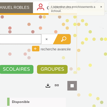
L'obtention des enrichissements a
×
CONNEXION
MANUEL ROBLES
échoué.
recherche avancée
SCOLAIRES
GROUPES
Lien
permanent
Exports
(Nouvelle
Disponible