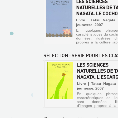
LES SCIENCES
gplus
fenêtre)
NATURELLES DE T
(Nouvelle
fenêtre)
NAGATA. LE COCH
Livre | Tatsu Nagata 
jeunesse, 2007
En quelques phrase
caractéristiques du coch
données, illustrées d
propres à la culture jap
L'animal peut, grâce
odorat, sentir une tr
plusieurs centimètre
SÉLECTION
: SÉRIE POUR LES CL
terre et sa peau peut serv
 SCIENCES
LES SCIENCES
URELLES DE TATSU
NATURELLES DE T
TA. LA VACHE
NAGATA. L'ESCAR
LES
SCIENCES
 | Tatsu Nagata | Seuil
Livre | Tatsu Nagata 
sse, 2008
jeunesse, 2007
NATURELLES
uelques phrases, les
En quelques phrase
DE
téristiques de la vache
caractéristiques de l'e
TATSU
 données, illustrées
sont données, illu
ges propres à la culture
d'images propres à la 
NAGATA.
aise. L'album permet de
japonaise.
LA
vrir notamment que cet
al fabrique du lait,