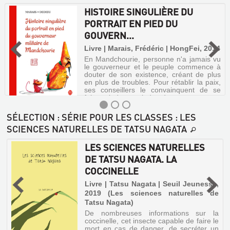
HISTOIRE SINGULIÈRE DU
PORTRAIT EN PIED DU
GOUVERN...
Livre | Marais, Frédéric | HongFei, 2014
En Mandchourie, personne n'a jamais vu
le gouverneur et le peuple commence à
douter de son existence, créant de plus
en plus de troubles. Pour rétablir la paix,
ses conseillers le convainquent de se
faire peindre en pied et dans u...
SÉLECTION
: SÉRIE POUR LES CLASSES : LES
SCIENCES NATURELLES DE TATSU NAGATA
HISTOIRE
LES SCIENCES NATURELLES
SINGULIÈRE
DE TATSU NAGATA. LA
DU
COCCINELLE
PORTRAIT
,
Livre | Tatsu Nagata | Seuil Jeunesse,
EN
2019 (Les sciences naturelles de
PIED
Tatsu Nagata)
s
DU
t
De nombreuses informations sur la
a
GOUVERN...
coccinelle, cet insecte capable de faire le
mort en cas de danger, de secréter un