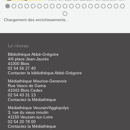
Livre
liquide odorant pour faire fuir les
prédateurs ou encore de dévorer 300
|
pucerons par jour. ©Electre 2019
Marais,
LES
Frédéric
Chargement des enrichissements...
SCIENCES
|
HongFei,
NATURELLES
2014
DE
En
TATSU
Mandchourie,
Le réseau
personne
NAGATA.
n'a
Bibliothèque Abbé-Grégoire
LA
jamais
4/6 place Jean-Jaurès
vu
COCCINELLE
41000 Blois
le
02 54 56 27 40
gouverneur
Livre
Contacter la bibliothèque Abbé-Grégoire
et
|
le
Médiathèque Maurice-Genevoix
Tatsu
peuple
Rue Vasco de Gama
Nagata
commence
41043 Blois Cedex
|
à
02 54 43 31 13
douter
Seuil
Contactez la Médiathèque
de
Jeunesse,
son
2019
Médiathèque Veuzain/Agglopolys
existence,
3, rue du vieux moulin
(Les
créant
41150 Veuzain-sur-Loire
sciences
de
02 54 20 78 00
plus
naturelles
Contactez la Médiathèque
en
de