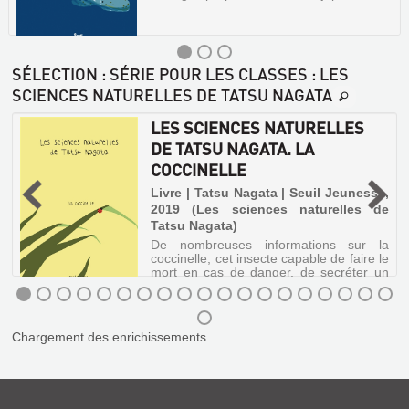
SÉLECTION
: SÉRIE POUR LES CLASSES : LES
SCIENCES NATURELLES DE TATSU NAGATA
LES
LES SCIENCES NATURELLES
SCIENCES
DE TATSU NAGATA. LA
NATURELLES
COCCINELLE
DE
,
Livre | Tatsu Nagata | Seuil Jeunesse,
TATSU
2019 (Les sciences naturelles de
NAGATA.
Tatsu Nagata)
s
LA
t
De nombreuses informations sur la
a
BALEINE
coccinelle, cet insecte capable de faire le
mort en cas de danger, de secréter un
Livre
liquide odorant pour faire fuir les
prédateurs ou encore de dévorer 300
|
pucerons par jour. ©Electre 2019
Tatsu
LES
Nagata
Chargement des enrichissements...
SCIENCES
|
Seuil
NATURELLES
jeunesse,
DE
2006