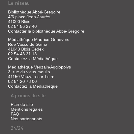
TATSU
Le réseau
En
NAGATA.
quelques
phrases,
Bibliothèque Abbé-Grégoire
LA
les
4/6 place Jean-Jaurès
COCCINELLE
caractéristiques
41000 Blois
de
02 54 56 27 40
Livre
la
Contacter la bibliothèque Abbé-Grégoire
baleine
|
sont
Médiathèque Maurice-Genevoix
Tatsu
données,
Rue Vasco de Gama
Nagata
illustrées
41043 Blois Cedex
|
d'images
02 54 43 31 13
Seuil
propres
Contactez la Médiathèque
à
Jeunesse,
la
2019
Médiathèque Veuzain/Agglopolys
culture
3, rue du vieux moulin
(Les
japonaise.
41150 Veuzain-sur-Loire
sciences
02 54 20 78 00
naturelles
Contactez la Médiathèque
de
Tatsu
A propos du site
LES
Nagata)
SCIENCES
Plan du site
De
Mentions légales
NATURELLES
nombreuses
FAQ
informations
DE
sur
Nos partenariats
la
TATSU
24/24
coccinelle,
NAGATA.
cet