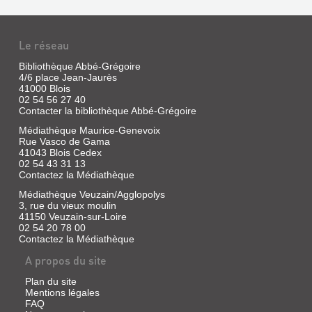
SUR
|
Ed.
LA
Sarbacane,
ROUTE
Le réseau
2018
Livre
En
Bibliothèque Abbé-Grégoire
|
regardant
4/6 place Jean-Jaurès
son
Pog
41000 Blois
père,
|
02 54 56 27 40
Horace
Maison
Contacter la bibliothèque Abbé-Grégoire
Pink,
Eliza,
arracher
Médiathèque Maurice-Genevoix
2020
les
Rue Vasco de Gama
mauvaises
(Pistache)
41043 Blois Cedex
herbes
Grâce
02 54 43 31 13
autour
à
Contactez la Médiathèque
de
l'achat
ses
d'une
Médiathèque Veuzain/Agglopolys
magnifiques
caravane
3, rue du vieux moulin
rosiers,
ayant
41150 Veuzain-sur-Loire
Rosie
appartenue
02 54 20 78 00
décide
à
de
Contactez la Médiathèque
un
créer
directeur
A propos du site
son
de
propre
cirque,
jardin
Plan du site
une
rempli
Mentions légales
famille
uniquement
FAQ
part
d'herbes