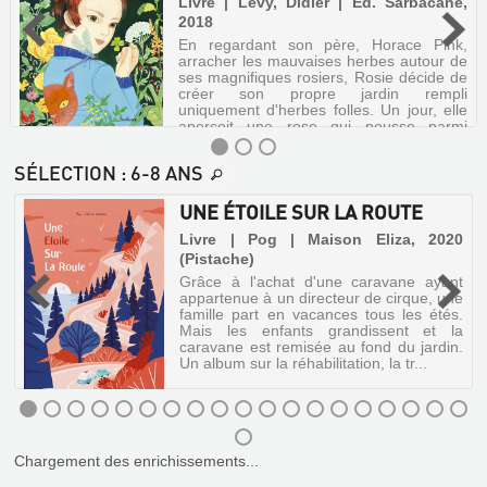
Livre | Lévy, Didier | Ed. Sarbacane,
2018
En regardant son père, Horace Pink,
arracher les mauvaises herbes autour de
ses magnifiques rosiers, Rosie décide de
créer son propre jardin rempli
uniquement d'herbes folles. Un jour, elle
aperçoit une rose qui pousse parmi
elles...
SÉLECTION
: 6-8 ANS
UNE ÉTOILE SUR LA ROUTE
ROSIE
-
Livre | Pog | Maison Eliza, 2020
PINK
(Pistache)
ET
t
Grâce à l'achat d'une caravane ayant
LE
e
appartenue à un directeur de cirque, une
s
famille part en vacances tous les étés.
PARADIS
à
Mais les enfants grandissent et la
DES
e
caravane est remisée au fond du jardin.
Un album sur la réhabilitation, la tr...
MAUVAISES
HERBES
Livre
|
UNE
Chargement des enrichissements...
Lévy,
ÉTOILE
Didier