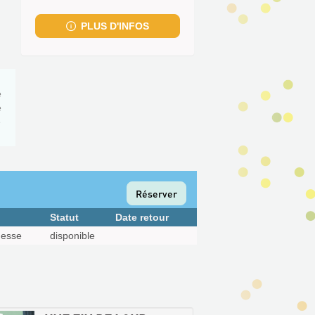
fenêtre)
PLUS D'INFOS
e
e
e
Réserver
Statut
Date retour
nesse
disponible