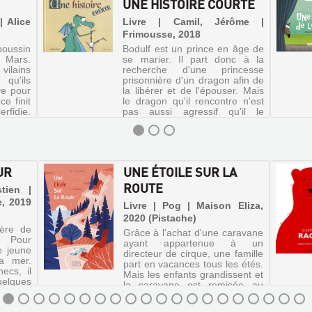
UNE HISTOIRE COURTE
| Alice
Livre | Camil, Jérôme |
Frimousse, 2018
poussin
Bodulf est un prince en âge de
r Mars.
se marier. Il part donc à la
vilains
recherche d'une princesse
 qu'ils
prisonnière d'un dragon afin de
ve pour
la libérer et de l'épouser. Mais
ce finit
le dragon qu'il rencontre n'est
rfidie.
pas aussi agressif qu'il le
pensait. Une histoi...
UR
UNE ÉTOILE SUR LA
ROUTE
tien |
e, 2019
Livre | Pog | Maison Eliza,
2020 (Pistache)
père de
Grâce à l'achat d'une caravane
s. Pour
ayant appartenue à un
e jeune
directeur de cirque, une famille
la mer.
part en vacances tous les étés.
ecs, il
Mais les enfants grandissent et
uelques
la caravane est remisée au
rène et
fond du jardin. Un album sur la
Ma...
réhabilitation, la tr...