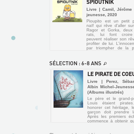
SPIOUTNIK
gplus
fenêtre)
(Nouvelle
Livre | Camil, Jérôme 
fenêtre)
jeunesse, 2020
Pioupito est un petit 
naïf qui rêve d'aller su
Ragor et Gorka, deux 
rats, lui font croire
peuvent réaliser son rê
profiter de lui. L'innocen
par triompher de la pe
©Electre 2021
SÉLECTION
: 6-8 ANS
AME AUX OISEAUX
LE PIRATE DE COE
 | Lévy, Didier | Ed.
Livre | Perez, Sébas
cane, 2019 (Album)
Albin Michel-Jeuness
UNE
(Albums illustrés)
oit passer ses vacances
HISTOIRE
sa tante Eléonore, une
Le père et le grand-
COURTE
 étrange qui vit dans
Louis étaient pirate
maison perdue au fond
honorer cet héritage, l
Livre
ois. Cette dernière, qui
garçon doit prendre 
|
reproduire le chant des
Après les premiers éch
ux au piano, emmène le
Camil,
commence à obtenir q
n dans son nid-cabane
butins, en volant une si
Jérôme
..
deux pauvres pêcheurs. 
|