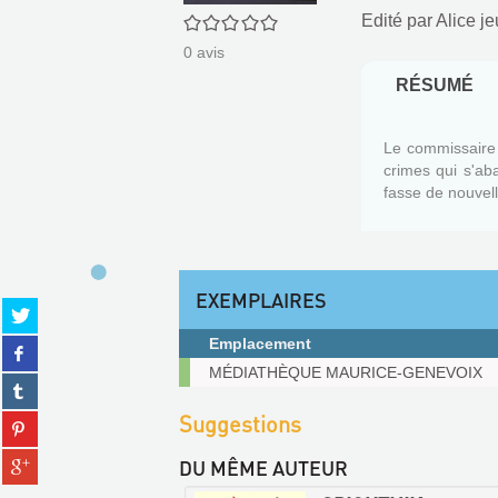
0/5
Edité par
Alice j
0
avis
RÉSUMÉ
Le commissaire R
crimes qui s'aba
fasse de nouvel
EXEMPLAIRES
Partager
sur
Emplacement
Partager
twitter
sur
Exemplaires
MÉDIATHÈQUE MAURICE-GENEVOIX
(Nouvelle
Partager
facebook
fenêtre)
sur
(Nouvelle
Suggestions
Partager
tumblr
fenêtre)
sur
(Nouvelle
Partager
DU MÊME AUTEUR
pinterest
fenêtre)
sur
(Nouvelle