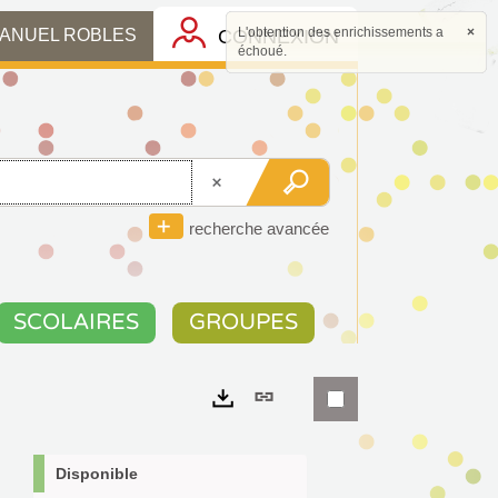
L'obtention des enrichissements a
×
CONNEXION
MANUEL ROBLES
échoué.
recherche avancée
SCOLAIRES
GROUPES
Lien
permanent
Exports
(Nouvelle
Disponible