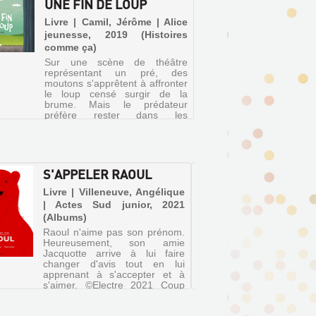
UNE FIN DE LOUP
Livre | Camil, Jérôme | Alice
jeunesse, 2019 (Histoires
comme ça)
Sur une scène de théâtre
représentant un pré, des
moutons s'apprêtent à affronter
le loup censé surgir de la
brume. Mais le prédateur
préfère rester dans les
coulisses à se prélasser sur
son canapé. ©Electre 2019
S'APPELER RAOUL
TIBOR
DU D
Livre | Villeneuve, Angélique
| Actes Sud junior, 2021
Livre 
(Albums)
Versa
Raoul n'aime pas son prénom.
pétoche
Heureusement, son amie
La cham
Jacquotte arrive à lui faire
désordr
changer d'avis tout en lui
parle d
apprenant à s'accepter et à
compren
s'aimer. ©Electre 2021 Coup
cafard-
de coeur des bibliothécaires
de déco
jeunesse
dérange 