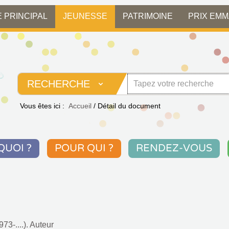
E PRINCIPAL
JEUNESSE
PATRIMOINE
PRIX EM
RECHERCHE
Vous êtes ici :
Accueil
/
Détail du document
QUOI ?
POUR QUI ?
RENDEZ-VOUS
73-....). Auteur