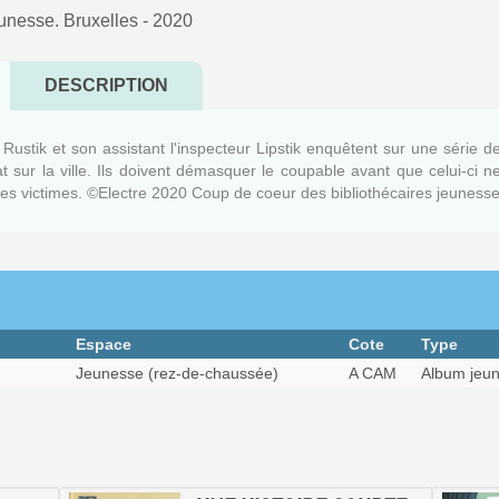
eunesse. Bruxelles
- 2020
DESCRIPTION
ustik et son assistant l'inspecteur Lipstik enquêtent sur une série d
t sur la ville. Ils doivent démasquer le coupable avant que celui-ci n
les victimes. ©Electre 2020 Coup de coeur des bibliothécaires jeuness
Espace
Cote
Type
Jeunesse (rez-de-chaussée)
A CAM
Album jeu