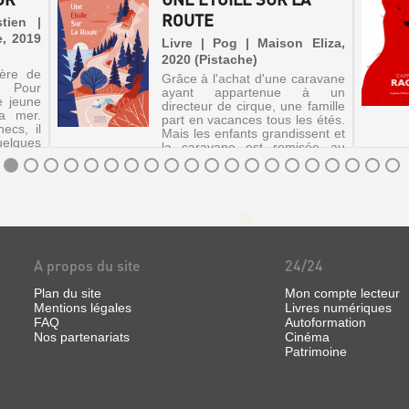
ROUTE
tien |
e, 2019
Livre | Pog | Maison Eliza,
2020 (Pistache)
père de
Grâce à l'achat d'une caravane
s. Pour
ayant appartenue à un
e jeune
directeur de cirque, une famille
la mer.
part en vacances tous les étés.
ecs, il
Mais les enfants grandissent et
uelques
la caravane est remisée au
rène et
fond du jardin. Un album sur la
Ma...
réhabilitation, la tr...
A propos du site
24/24
Plan du site
Mon compte lecteur
Mentions légales
Livres numériques
FAQ
Autoformation
Nos partenariats
Cinéma
Patrimoine