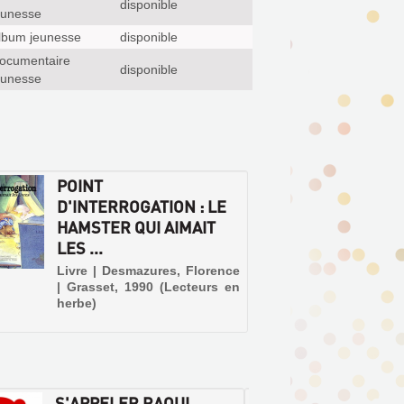
disponible
eunesse
lbum jeunesse
disponible
ocumentaire
disponible
eunesse
POINT
D'INTERROGATION : LE
HAMSTER QUI AIMAIT
LES ...
Livre | Desmazures, Florence
| Grasset, 1990 (Lecteurs en
herbe)
S'APPELER RAOUL
TIBOR