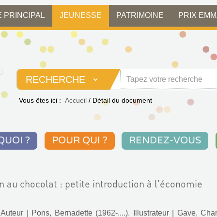
E PRINCIPAL
JEUNESSE
PATRIMOINE
PRIX EM
RECHERCHE
Vous êtes ici :
Accueil
/
Détail du document
QUOI ?
POUR QUI ?
RENDEZ-VOUS
n au chocolat : petite introduction à l'économie
 Auteur
|
Pons, Bernadette (1962-....). Illustrateur
|
Gave, Char