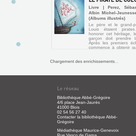
 | Lévy, Didier | Ed.
Livre | Perez, Sébas
cane, 2019 (Album)
Albin Michel-Jeuness
C'EST
(Albums illustrés)
oit passer ses vacances
UNE
sa tante Eléonore, une
Le père et le grand-
RÉVOLTE
 étrange qui vit dans
Louis étaient pirate
maison perdue au fond
honorer cet héritage, l
?
ois. Cette dernière, qui
garçon doit prendre 
NON,
reproduire le chant des
Après les premiers éch
ux au piano, emmène le
commence à obtenir q
SIRE,
n dans son nid-cabane
butins, en volant une si
C'EST
..
deux pauvres pêcheurs. 
Chargement des enrichissements...
UNE
RÉVOLUTIO...
UNE
Livre
|
ÉTOILE
Le réseau
Gave,
SUR
Charles
Bibliothèque Abbé-Grégoire
LA
|
4/6 place Jean-Jaurès
Bourin
ROUTE
41000 Blois
éditeur,
02 54 56 27 40
Livre
2006
Contacter la bibliothèque Abbé-
|
(Essai)
Grégoire
Pog
La
|
Médiathèque Maurice-Genevoix
thèse
Rue Vasco de Gama
Maison