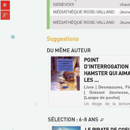
(Nouvelle
Partager
GENEVOIX
chau
tumblr
fenêtre)
sur
(Nouvelle
MÉDIATHÈQUE ROSE-VALLAND
Jeun
Partager
pinterest
fenêtre)
sur
(Nouvelle
MÉDIATHÈQUE ROSE-VALLAND
Jeun
gplus
fenêtre)
(Nouvelle
fenêtre)
Suggestions
DU MÊME AUTEUR
POINT
D'INTERROGATION 
HAMSTER QUI AIMA
LES ...
Livre | Desmazures, F
| Grasset Jeunesse
(Lampe de poche)
Un éloge de la lectur
surtout une histoire pal
où l'amitié de Cha
Emmanuel alias 
SÉLECTION
: 6-8 ANS
d'interrogation est mis
épreuve. Mais son pal
AME AUX OISEAUX
LE PIRATE DE COE
livres fera bientot l'unani