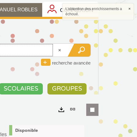
L'obtention des enrichissements a
×
CONNEXION
MANUEL ROBLES
échoué.
recherche avancée
SCOLAIRES
GROUPES
Lien
permanent
Exports
(Nouvelle
Disponible
les