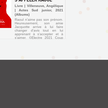
DU D
Livre | Villeneuve, Angélique
| Actes Sud junior, 2021
Livre 
(Albums)
Versa
Raoul n'aime pas son prénom.
pétoche
Heureusement, son amie
La cham
Jacquotte arrive à lui faire
désordr
changer d'avis tout en lui
parle d
apprenant à s'accepter et à
compren
s'aimer. ©Electre 2021 Coup
cafard-
de coeur des bibliothécaires
de déco
jeunesse
dérange 
2021 
bibliothé