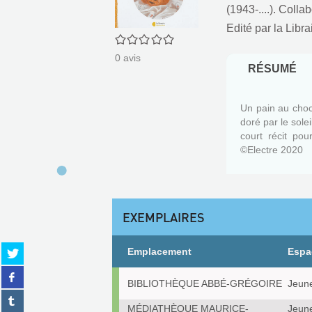
(1943-....). Colla
Edité par
la Libra
0/5
0
avis
RÉSUMÉ
Un pain au choco
doré par le sole
court récit po
©Electre 2020
EXEMPLAIRES
Partager
Emplacement
Espa
sur
Partager
Exemplaires
twitter
BIBLIOTHÈQUE ABBÉ-GRÉGOIRE
Jeune
sur
(Nouvelle
Partager
facebook
fenêtre)
MÉDIATHÈQUE MAURICE-
Jeune
sur