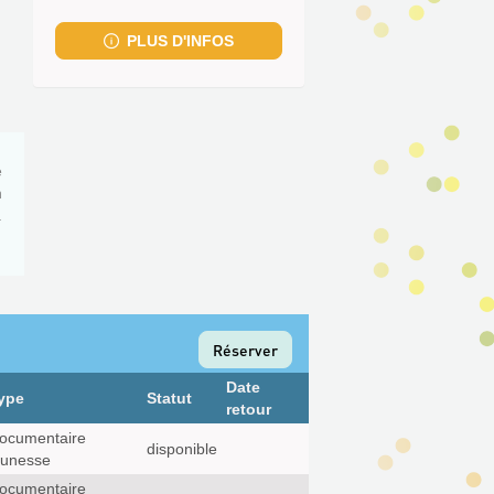
fenêtre)
PLUS D'INFOS
é
n
.
Réserver
Date
ype
Statut
retour
ocumentaire
disponible
eunesse
ocumentaire