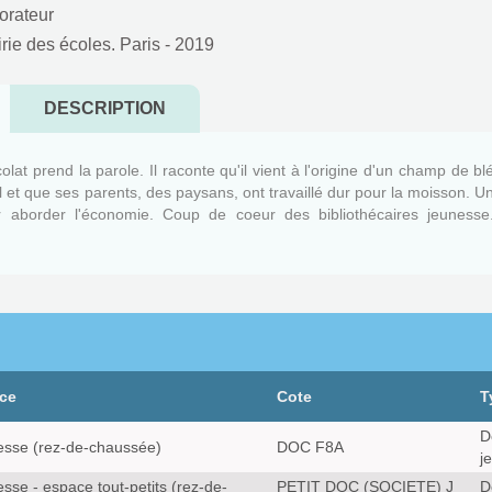
borateur
irie des écoles. Paris
- 2019
DESCRIPTION
lat prend la parole. Il raconte qu'il vient à l'origine d'un champ de bl
il et que ses parents, des paysans, ont travaillé dur pour la moisson. U
ur aborder l'économie. Coup de coeur des bibliothécaires jeunesse
ce
Cote
T
D
sse (rez-de-chaussée)
DOC F8A
j
sse - espace tout-petits (rez-de-
PETIT DOC (SOCIETE) J
D