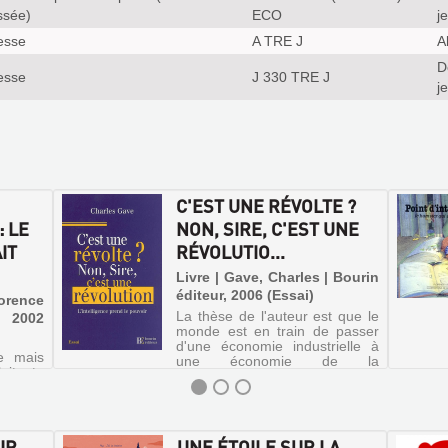
ssée)
ECO
j
esse
A TRE J
A
D
esse
J 330 TRE J
j
C'EST UNE RÉVOLTE ?
: LE
NON, SIRE, C'EST UNE
IT
RÉVOLUTIO...
Livre | Gave, Charles | Bourin
éditeur, 2006 (Essai)
lorence
La thèse de l'auteur est que le
, 2002
monde est en train de passer
d'une économie industrielle à
e mais
une économie de la
pitante
connaissance. Après avoir
rles-
explicité quelques concepts
Point
économiques, il répertorie les
 à rude
tendances créant ce
ace des
changement et é...
UR
UNE ÉTOILE SUR LA
mité.