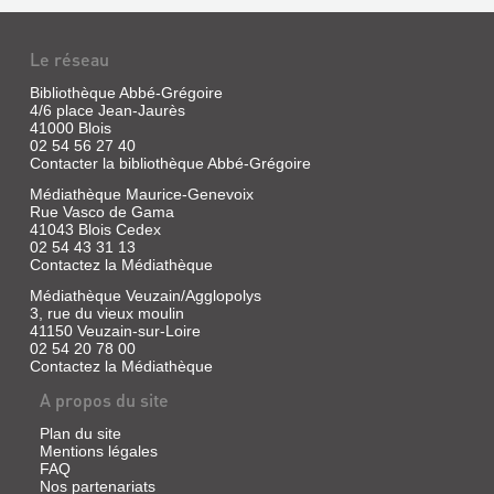
SUR
LA
LES
ROUTE
Le réseau
P'TITS
Livre
NOMS
Bibliothèque Abbé-Grégoire
|
4/6 place Jean-Jaurès
Livre
Pog
41000 Blois
|
|
02 54 56 27 40
Delacroix,
Maison
Contacter la bibliothèque Abbé-Grégoire
Sibylle
Eliza,
Médiathèque Maurice-Genevoix
|
2020
Rue Vasco de Gama
Bayard
(Pistache)
41043 Blois Cedex
Jeunesse,
Grâce
02 54 43 31 13
2011
à
Contactez la Médiathèque
l'achat
Un
d'une
Médiathèque Veuzain/Agglopolys
livre
caravane
3, rue du vieux moulin
plein
ayant
de
41150 Veuzain-sur-Loire
appartenue
tendresse
02 54 20 78 00
à
sur
Contactez la Médiathèque
un
le
directeur
thème
A propos du site
de
des
cirque,
petits
Plan du site
une
noms
Mentions légales
famille
d'animaux
FAQ
part
que
Nos partenariats
en