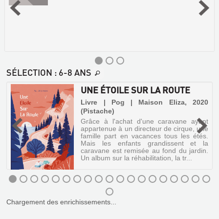
SÉLECTION
: 6-8 ANS
UNE ÉTOILE SUR LA ROUTE
LE
-
Livre | Pog | Maison Eliza, 2020
COCHON,
(Pistache)
LA
t
Grâce à l'achat d'une caravane ayant
CHÈVRE
e
appartenue à un directeur de cirque, une
s
famille part en vacances tous les étés.
ET
à
Mais les enfants grandissent et la
LE
e
caravane est remisée au fond du jardin.
Un album sur la réhabilitation, la tr...
MOUTON
Article
|
Delacroix,
UNE
Sibylle
Chargement des enrichissements...
ÉTOILE