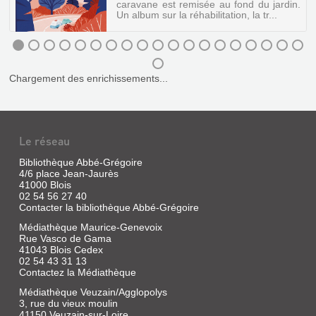
GOUFFRE
e
caravane est remisée au fond du jardin.
Un album sur la réhabilitation, la tr...
Livre
|
Mademoiselle
Caroline
UNE
|
Chargement des enrichissements...
Delcourt,
ÉTOILE
2013
SUR
(Mirages)
LA
Témoignage
ROUTE
de
Le réseau
Mademoiselle
Livre
Caroline
Bibliothèque Abbé-Grégoire
|
sur
4/6 place Jean-Jaurès
les
Pog
41000 Blois
trois
|
02 54 56 27 40
épisodes
Maison
Contacter la bibliothèque Abbé-Grégoire
dépressifs
Eliza,
qu'elle
Médiathèque Maurice-Genevoix
2020
a
Rue Vasco de Gama
connu.
(Pistache)
41043 Blois Cedex
Elle
Grâce
02 54 43 31 13
décrit
à
Contactez la Médiathèque
les
l'achat
effets
d'une
Médiathèque Veuzain/Agglopolys
des
caravane
3, rue du vieux moulin
traitements
ayant
41150 Veuzain-sur-Loire
médicamenteux,