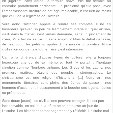
en jugeront, sans doute, la formule naïve. Elle me semble au
contraire parfaitement pertinente. Le problème qu'elle pose, avec
l'embarrassante droiture de cet âge implacable, n'est rien de moins
que celui de la légitimité de l'histoire.
Voilà donc l'historien appelé à rendre ses comptes. Il ne s'y
hasardera qu'avec un peu de tremblement intérieur : quel artisan,
vieilli dans le métier, s'est jamais demandé, sans un pincement de
cœur, s'il a fait de sa vie un sage emploi ? Mais le débat dépasse,
de beaucoup, les petits scrupules d'une morale corporative. Notre
civilisation occidentale tout entière y est intéressée.
Car, à la différence d'autres types de culture, elle a toujours
beaucoup attendu de sa mémoire. Tout l'y portait : l'héritage
chrétien comme l'héritage antique. Les Grecs et les Latins, nos
premiers maîtres, étaient des peuples historiographes. Le
christianisme est une religion d'historiens. [...] Notre art, nos
monuments littéraires sont pleins des échos du passé ; nos
hommes d'action ont incessamment à la bouche ses leçons, réelles
ou prétendues.
Sans doute [aussi], les civilisations peuvent changer. Il n'est pas
inconcevable, en soi, que la nôtre ne se détourne un jour de
l'histoire. Les historiens feront sagement d'y réfléchir. L'histoire mal