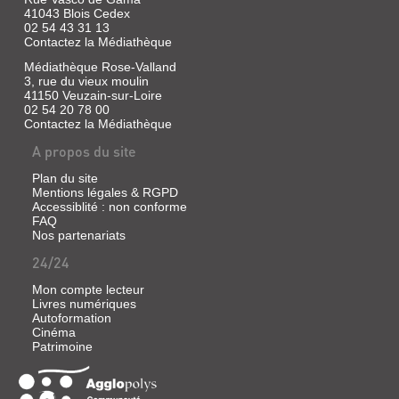
faits
Denoel,
41043 Blois Cedex
divers,
1988
02 54 43 31 13
travaillant
pour
Contactez la Médiathèque
G.
un
est
Médiathèque Rose-Valland
journal
un
3, rue du vieux moulin
parisien,
tueur
est
41150 Veuzain-sur-Loire
à
envoyé
02 54 20 78 00
gages.
en
Contactez la Médiathèque
Auparavant,
mission
il
dans
A propos du site
tirait
la
à
région
Plan du site
la
d'Arras,
Mentions légales & RGPD
winchester
avec
dans
Accessiblité : non conforme
son
un
FAQ
collègue
cirque...
Nos partenariats
photographe.
Un
Une
as
24/24
autre
qui
affaire
avait
Mon compte lecteur
les
attiré
Livres numériques
retient
l'attention
Autoformation
sur
de
Cinéma
place
Mr
Patrimoine
et
Louis,
la
l'énigmatique
rencontre
commanditaire
avec
de