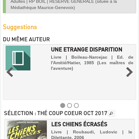
Adultes
|
RP BOIL
|
RÉSERVE GÉNÉRALE (située à la
Médiathèque Maurice-Genevoix)
Suggestions
DU MÊME AUTEUR
UNE ETRANGE DISPARITION
Livre | Boileau-Narcejac | Ed. de
l'Amitié/Hatier, 1985 (Les maîtres de
l'aventure)
SÉLECTION
: THÉ COUP COEUR OCT 2017
LES CHIENS ÉCRASÉS
UNE
,
Livre | Roubaudi, Ludovic | le
ETRANGE
Dilettante, 2006