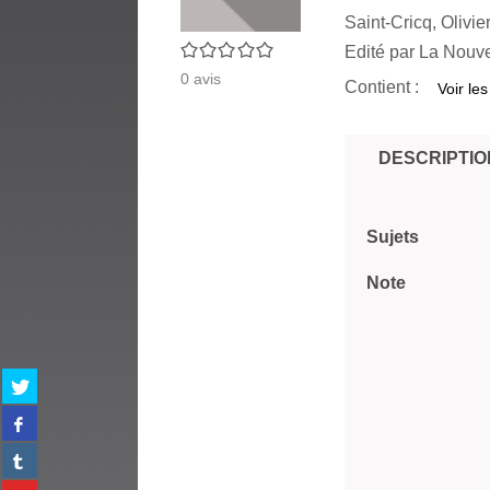
Saint-Cricq, Olivie
0/5
Edité par
La Nouve
0
avis
Contient :
Voir les
DESCRIPTIO
Sujets
Note
Partager
sur
Partager
twitter
sur
(Nouvelle
Partager
facebook
fenêtre)
sur
(Nouvelle