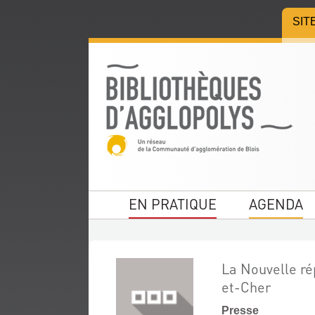
Aller
Aller
Aller
SIT
au
au
à
menu
contenu
la
recherche
EN PRATIQUE
AGENDA
La Nouvelle rép
et-Cher
Presse