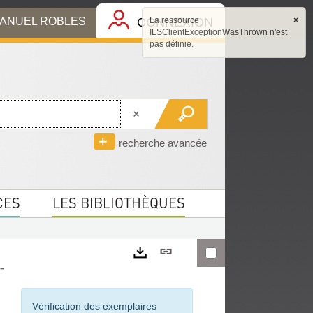
MANUEL ROBLES
CONNEXION
La ressource
×
ILSClientExceptionWasThrown n'est
pas définie.
recherche avancée
CES
LES BIBLIOTHÈQUES
Lien
-
permanent
Exports
(Nouvelle
Vérification des exemplaires