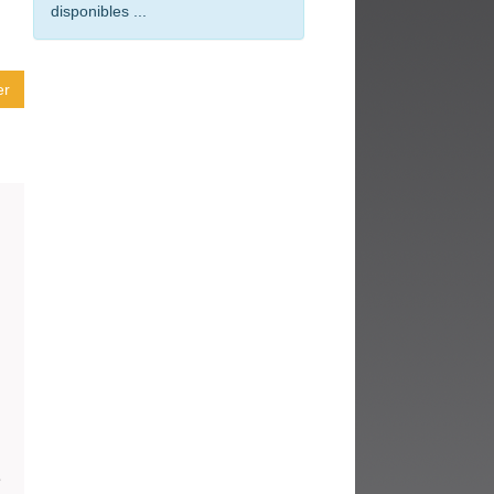
fenêtre)
disponibles ...
er
e