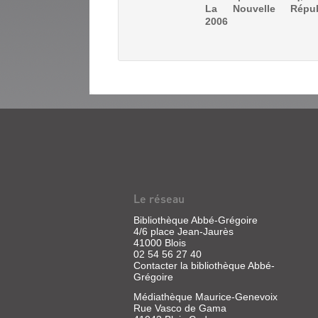
La Nouvelle Républ
2006
DESTINATION
LOIR-
ET-
CHER
Le réseau
:
Bibliothèque Abbé-Grégoire
LE
4/6 place Jean-Jaurès
41000 Blois
MAGAZINE
02 54 56 27 40
DE
Contacter la bibliothèque Abbé-
Grégoire
VOTRE
ÉT...
Médiathèque Maurice-Genevoix
Rue Vasco de Gama
Sans