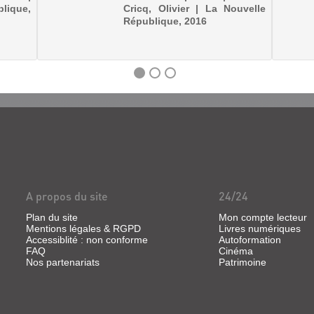
ique,
Cricq, Olivier | La Nouvelle
République, 2016
A propos du site
24/24
Plan du site
Mon compte lecteur
Mentions légales & RGPD
Livres numériques
Accessiblité : non conforme
Autoformation
FAQ
Cinéma
Nos partenariats
Patrimoine