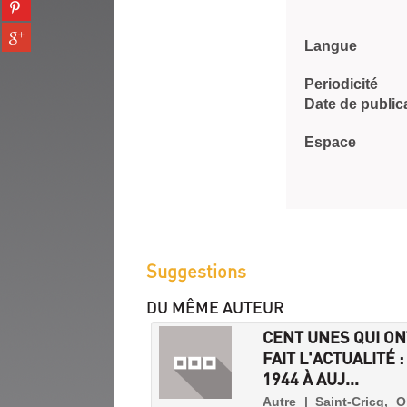
Partager
tumblr
fenêtre)
sur
(Nouvelle
Partager
pinterest
fenêtre)
Langue
sur
(Nouvelle
gplus
fenêtre)
Periodicité
(Nouvelle
Date de public
fenêtre)
Espace
Suggestions
DU MÊME AUTEUR
CENT UNES QUI ON
FAIT L'ACTUALITÉ :
1944 À AUJ...
Autre | Saint-Cricq, Ol