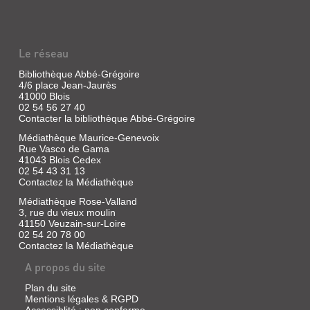
PLAN
Livre
|
Le réseau
Vincent,
Gabrielle
Bibliothèque Abbé-Grégoire
|
4/6 place Jean-Jaurès
Duculot,
41000 Blois
1984
02 54 56 27 40
(Les
Contacter la bibliothèque Abbé-Grégoire
Albums
Médiathèque Maurice-Genevoix
duculot)
Rue Vasco de Gama
41043 Blois Cedex
02 54 43 31 13
Contactez la Médiathèque
LE
Médiathèque Rose-Valland
PATCHWORK
3, rue du vieux moulin
41150 Veuzain-sur-Loire
Livre
02 54 20 78 00
|
Contactez la Médiathèque
Vincent,
Gabrielle
A propos du site
|
Duculot,
Plan du site
Mentions légales & RGPD
1982