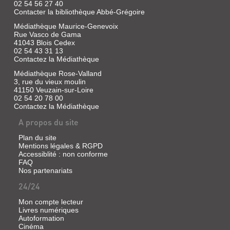
comprendre
02 54 56 27 40
lu
les
Contacter la bibliothèque Abbé-Grégoire
étapes
|
du
Médiathèque Maurice-Genevoix
CLE
développement
Rue Vasco de Gama
international,
moteur
41043 Blois Cedex
2012
de
02 54 43 31 13
leur
Ces
Contactez la Médiathèque
enfant.
trois
Il
CD
Médiathèque Rose-Valland
s'adresse
rassemblent
3, rue du vieux moulin
aussi
le
41150 Veuzain-sur-Loire
à
livre
02 54 20 78 00
tous
de
Contactez la Médiathèque
ceux
l'élève,
qui
le
A propos du site
utilisent
cahier
le
d'activités
Plan du site
mouvement
et
Mentions légales & RGPD
comme
le
Accessiblité : non conforme
moyen
guide
FAQ
d'éducation
pédagogique
et
Nos partenariats
pour
de
préparer
24/24
rééducation.
les
élèves
au
Mon compte lecteur
examens
Livres numériques
du
Autoformation
LA
DELF
Cinéma