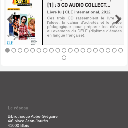
FAVORISER
[1] : 3 CD AUDIO COLLECT...
LE
r
Livre lu | CLE international, 2012
DÉVELOPPEMENT
5
Ces trois CD rassemblent le livre de
DE
l'élève, le cahier d'activités et le guide
L'ENFANT
pédagogique pour préparer les élèves
au examens du DELF (diplôme d'études
:
en langue française).
PSYCHOMOT...
Livre
|
Juhel,
SODA,
Jean-
MÉTHODE
Charles
|
DE
Chronique
FRANÇAIS
sociale,
[1]
1997
:
Ce
guide
3
est
CD
Le réseau
destiné
aux
AUDIO
parents
Bibliothèque Abbé-Grégoire
COLLECT...
qui
4/6 place Jean-Jaurès
désirent
41000 Blois
Livre