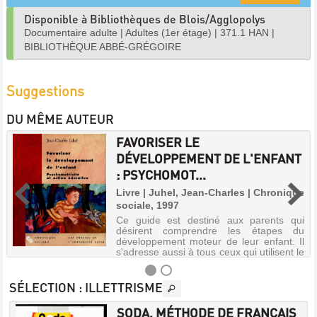
Disponible à Bibliothèques de Blois/Agglopolys
Documentaire adulte
|
Adultes (1er étage)
|
371.1 HAN
|
BIBLIOTHÈQUE ABBÉ-GRÉGOIRE
Suggestions
DU MÊME AUTEUR
FAVORISER LE
DÉVELOPPEMENT DE L'ENFANT
: PSYCHOMOT...
Livre | Juhel, Jean-Charles | Chronique
sociale, 1997
Ce guide est destiné aux parents qui
désirent comprendre les étapes du
développement moteur de leur enfant. Il
s'adresse aussi à tous ceux qui utilisent le
mouvement comme moyen d'éducation et
de rééducation.
SÉLECTION
: ILLETTRISME
SODA, MÉTHODE DE FRANÇAIS