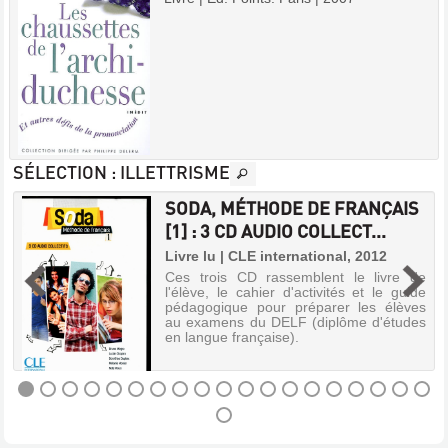
SÉLECTION
: ILLETTRISME
SODA, MÉTHODE DE FRANÇAIS
[1] : 3 CD AUDIO COLLECT...
r
Livre lu | CLE international, 2012
5
Ces trois CD rassemblent le livre de
l'élève, le cahier d'activités et le guide
pédagogique pour préparer les élèves
au examens du DELF (diplôme d'études
en langue française).
SODA,