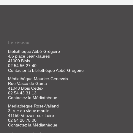
MÉTHODE
DE
FRANÇAIS
[1]
:
3
CD
Le réseau
AUDIO
Bibliothèque Abbé-Grégoire
COLLECT...
4/6 place Jean-Jaurès
41000 Blois
Livre
02 54 56 27 40
lu
Contacter la bibliothèque Abbé-Grégoire
|
Médiathèque Maurice-Genevoix
CLE
Rue Vasco de Gama
international,
41043 Blois Cedex
2012
02 54 43 31 13
Ces
Contactez la Médiathèque
trois
CD
Médiathèque Rose-Valland
rassemblent
3, rue du vieux moulin
le
41150 Veuzain-sur-Loire
livre
02 54 20 78 00
de
Contactez la Médiathèque
l'élève,
le