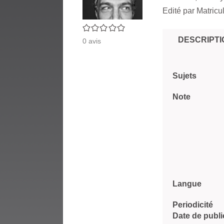
Edité par
Matricu
0/5
DESCRIPTI
0
avis
Sujets
Note
Langue
Periodicité
Date de publi