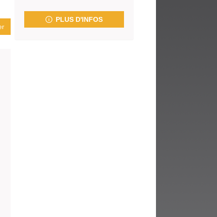
fenêtre)
PLUS D'INFOS
er