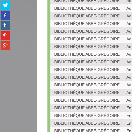
BIBLIOTHÈQUE ABBÉ-GRÉGOIRE
Ad
Partager
BIBLIOTHÈQUE ABBÉ-GRÉGOIRE
Ad
sur
Partager
twitter
BIBLIOTHÈQUE ABBÉ-GRÉGOIRE
Ad
sur
(Nouvelle
Partager
BIBLIOTHÈQUE ABBÉ-GRÉGOIRE
Ad
facebook
fenêtre)
sur
(Nouvelle
BIBLIOTHÈQUE ABBÉ-GRÉGOIRE
Ad
Partager
tumblr
fenêtre)
BIBLIOTHÈQUE ABBÉ-GRÉGOIRE
Ad
sur
(Nouvelle
Partager
pinterest
BIBLIOTHÈQUE ABBÉ-GRÉGOIRE
Ad
fenêtre)
sur
(Nouvelle
BIBLIOTHÈQUE ABBÉ-GRÉGOIRE
Ad
gplus
fenêtre)
(Nouvelle
BIBLIOTHÈQUE ABBÉ-GRÉGOIRE
Ad
fenêtre)
BIBLIOTHÈQUE ABBÉ-GRÉGOIRE
Ad
BIBLIOTHÈQUE ABBÉ-GRÉGOIRE
Ad
BIBLIOTHÈQUE ABBÉ-GRÉGOIRE
Ad
BIBLIOTHÈQUE ABBÉ-GRÉGOIRE
Ad
BIBLIOTHÈQUE ABBÉ-GRÉGOIRE
Ad
BIBLIOTHÈQUE ABBÉ-GRÉGOIRE
En
BIBLIOTHÈQUE ABBÉ-GRÉGOIRE
En
BIBLIOTHÈQUE ABBÉ-GRÉGOIRE
En
BIBLIOTHÈQUE ABBÉ-GRÉGOIRE
En