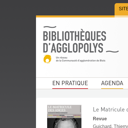
Aller
Aller
Aller
SIT
au
au
à
menu
contenu
la
recherche
EN PRATIQUE
AGENDA
Le Matricule 
Revue
Guichard, Thierry.