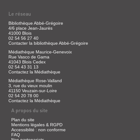
droguées,
Roubaudi,
d'innocences
Ludovic
Le réseau
bafouées
|
dans
le
une
Bibliothèque Abbé-Grégoire
Dilettante,
ville
4/6 place Jean-Jaurès
où
2006
41000 Blois
les
02 54 56 27 40
Un
crimes
Contacter la bibliothèque Abbé-Grégoire
journaliste,
sont
spécialiste
aussi
Médiathèque Maurice-Genevoix
des
nombreux
Rue Vasco de Gama
faits
que
41043 Blois Cedex
divers,
les
02 54 43 31 13
travaillant
cafards.
pour
Contactez la Médiathèque
Quatre
un
actes
Médiathèque Rose-Valland
journal
violents
3, rue du vieux moulin
parisien,
et
est
41150 Veuzain-sur-Loire
mélancoliques
envoyé
02 54 20 78 00
qui
en
Contactez la Médiathèque
sont
mission
comme
dans
A propos du site
le
la
reflet
région
Plan du site
d'une
d'Arras,
Mentions légales & RGPD
âme
avec
Accessiblité : non conforme
...
son
FAQ
collègue
Nos partenariats