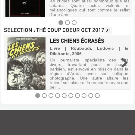
les crimes sont aussi nombreux que les
cafards. Quatre actes violents et
mélancoliques qui sont comme le reflet
d'une âme ...
SÉLECTION
: THÉ COUP COEUR OCT 2017
LES CHIENS ÉCRASÉS
LE
,
Livre | Roubaudi, Ludovic | le
FAUCHEUX
Dilettante, 2006
Livre
Un journaliste, spécialiste des faits
|
divers, travaillant pour un journal
Sallis,
parisien, est envoyé en mission dans la
région d'Arras, avec son collègue
James
photographe. Une autre affaire les
|
retient sur place et la rencontre avec une
Gallimard,
bell...
1998
(La
Noire)
LES
Quatre
actes
CHIENS
cauchemardeux,
ÉCRASÉS
peuplés
d'enfances
Livre
violées
|
et