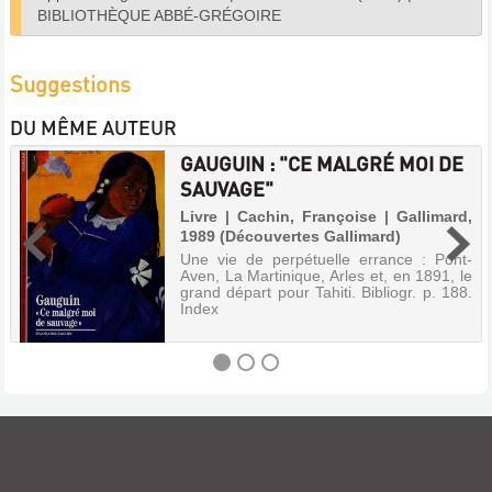
BIBLIOTHÈQUE ABBÉ-GRÉGOIRE
Suggestions
DU MÊME AUTEUR
GAUGUIN : "CE MALGRÉ MOI DE
SAUVAGE"
Livre | Cachin, Françoise | Gallimard,
1989 (Découvertes Gallimard)
Une vie de perpétuelle errance : Pont-
Aven, La Martinique, Arles et, en 1891, le
grand départ pour Tahiti. Bibliogr. p. 188.
Index
GAUGUIN
:
"CE