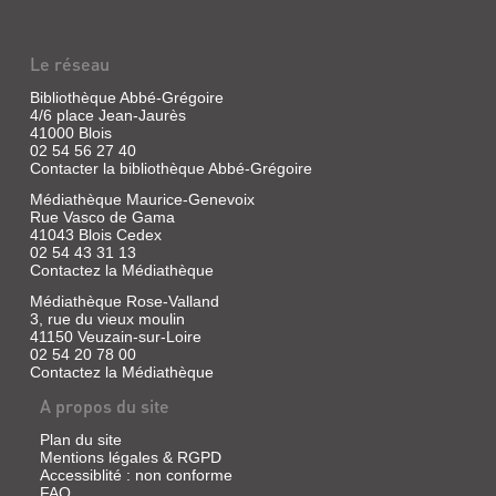
MALGRÉ
MOI
Le réseau
DE
SAUVAGE"
Bibliothèque Abbé-Grégoire
4/6 place Jean-Jaurès
Livre
41000 Blois
|
02 54 56 27 40
Cachin,
Contacter la bibliothèque Abbé-Grégoire
Françoise
Médiathèque Maurice-Genevoix
|
Rue Vasco de Gama
Gallimard,
41043 Blois Cedex
1989
02 54 43 31 13
(Découvertes
Contactez la Médiathèque
Gallimard)
Médiathèque Rose-Valland
Une
3, rue du vieux moulin
vie
41150 Veuzain-sur-Loire
de
02 54 20 78 00
perpétuelle
Contactez la Médiathèque
errance
:
A propos du site
Pont-
Aven,
Plan du site
La
Martinique,
Mentions légales & RGPD
Arles
Accessiblité : non conforme
et,
FAQ