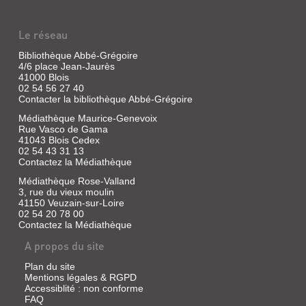
CULTURE
MAGAZINE
Le réseau
Revue
|
Bibliothèque Abbé-Grégoire
Lellouche,
4/6 place Jean-Jaurès
Danny
41000 Blois
|
02 54 56 27 40
Travel
Contacter la bibliothèque Abbé-Grégoire
Média,
Médiathèque Maurice-Genevoix
2007
Rue Vasco de Gama
41043 Blois Cedex
02 54 43 31 13
Contactez la Médiathèque
TRAFIC
Médiathèque Rose-Valland
(REVUE)
3, rue du vieux moulin
41150 Veuzain-sur-Loire
Presse
02 54 20 78 00
|
Contactez la Médiathèque
Ed.
P.O.L.
A propos du site
,
1991
Plan du site
Mentions légales & RGPD
Accessiblité : non conforme
FAQ