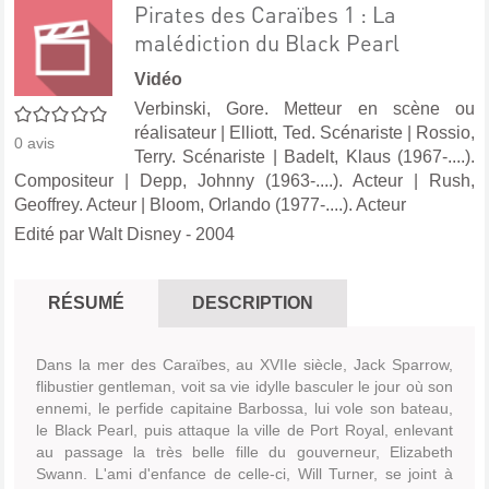
Pirates des Caraïbes 1 : La
malédiction du Black Pearl
Vidéo
Verbinski, Gore. Metteur en scène ou
0/5
réalisateur
|
Elliott, Ted. Scénariste
|
Rossio,
0
avis
Terry. Scénariste
|
Badelt, Klaus (1967-....).
Compositeur
|
Depp, Johnny (1963-....). Acteur
|
Rush,
Geoffrey. Acteur
|
Bloom, Orlando (1977-....). Acteur
Edité par
Walt Disney
- 2004
RÉSUMÉ
DESCRIPTION
Dans la mer des Caraïbes, au XVIIe siècle, Jack Sparrow,
flibustier gentleman, voit sa vie idylle basculer le jour où son
ennemi, le perfide capitaine Barbossa, lui vole son bateau,
le Black Pearl, puis attaque la ville de Port Royal, enlevant
au passage la très belle fille du gouverneur, Elizabeth
Swann. L'ami d'enfance de celle-ci, Will Turner, se joint à