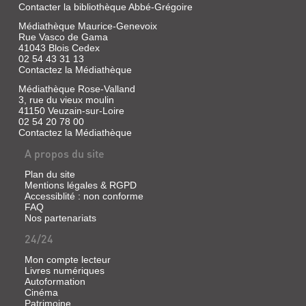
se
Contacter la bibliothèque Abbé-Grégoire
âge
déroulant
fit
Médiathèque Maurice-Genevoix
dans
preuve
l'univers
Rue Vasco de Gama
de
fantastique
41043 Blois Cedex
dons
de
02 54 43 31 13
exceptionnels.
Dinotopia,
Contactez la Médiathèque
Quelques
où
années
humains
Médiathèque Rose-Valland
plus
et
3, rue du vieux moulin
tard,
dinosaures
41150 Veuzain-sur-Loire
de
cohabitent...
graves
02 54 20 78 00
troubles
Contactez la Médiathèque
psychiques
A propos du site
l'éloignèrent
d...
L'ÎLE
Plan du site
MYSTÉRIEUSE
Mentions légales & RGPD
Accessiblité : non conforme
Vidéo
FAQ
PIRATES
|
Nos partenariats
DES
Bardem,
24/24
Juan
CARAÏBES
Antonio
2
Mon compte lecteur
|
Livres numériques
:
Studio
Autoformation
Canal,
LE
Cinéma
1973
Patrimoine