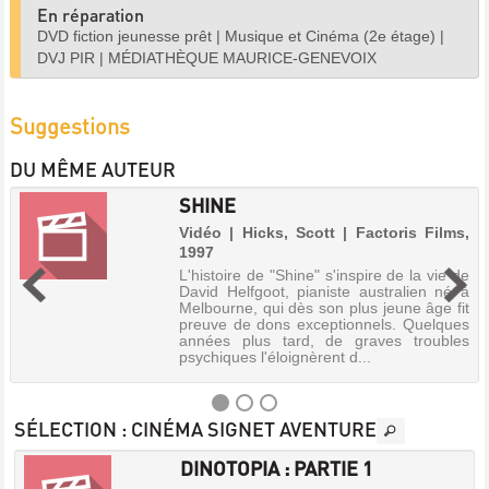
En réparation
DVD fiction jeunesse prêt
|
Musique et Cinéma (2e étage)
|
DVJ PIR
|
MÉDIATHÈQUE MAURICE-GENEVOIX
Suggestions
DU MÊME AUTEUR
SHINE
Vidéo | Hicks, Scott | Factoris Films,
1997
L'histoire de "Shine" s'inspire de la vie de
David Helfgoot, pianiste australien né à
Melbourne, qui dès son plus jeune âge fit
preuve de dons exceptionnels. Quelques
années plus tard, de graves troubles
psychiques l'éloignèrent d...
SÉLECTION
: CINÉMA SIGNET AVENTURE
DINOTOPIA : PARTIE 1
SHINE