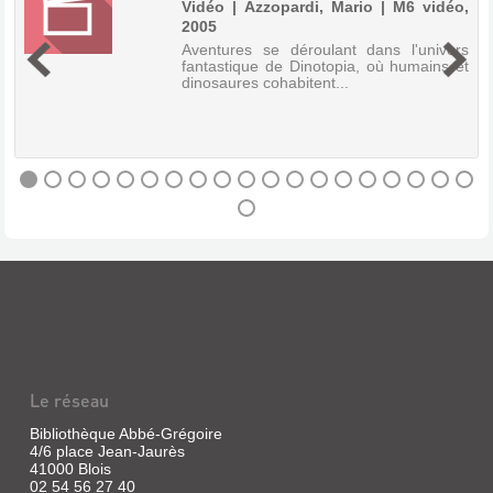
|
Vidéo | Azzopardi, Mario | M6 vidéo,
Vidéo
2005
|
t
Aventures se déroulant dans l'univers
Hicks,
t
fantastique de Dinotopia, où humains et
Scott
t
dinosaures cohabitent...
|
l
Factoris
e
t
Films,
1997
L'histoire
de
"Shine"
DINOTOPIA
s'inspire
:
de
la
PARTIE
vie
1
de
David
Vidéo
Helfgoot,
pianiste
|
australien
Azzopardi,
né
Mario
à
Le réseau
|
Melbourne,
M6
qui
Bibliothèque Abbé-Grégoire
dès
vidéo,
4/6 place Jean-Jaurès
son
2005
41000 Blois
plus
Aventures
02 54 56 27 40
jeune